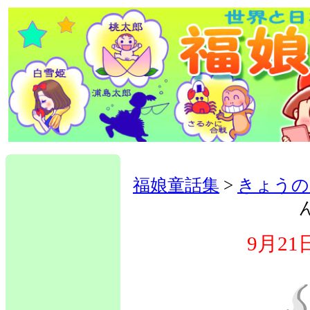
福娘童話集
>
きょうの
9月2