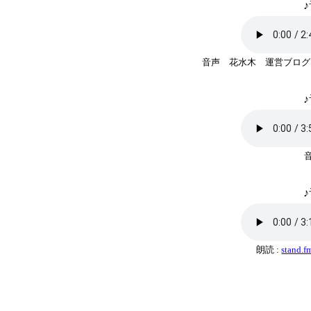
♪
音声 花水木 運営ブログ 
♪
♪
朗読 :
stand.f