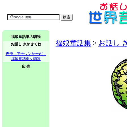
福娘童話集の朗読
福娘童話集
>
お話し 
お話し きかせてね
声優、アナウンサーが、
福娘童話集を朗読
広 告