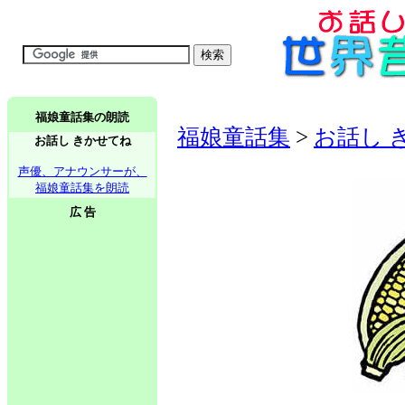
福娘童話集の朗読
福娘童話集
>
お話し 
お話し きかせてね
声優、アナウンサーが、
福娘童話集を朗読
広 告