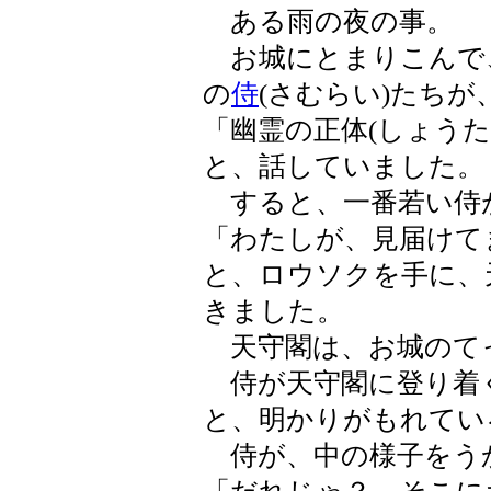
ある雨の夜の事。
お城にとまりこんで
の
侍
(さむらい)たちが
「幽霊の正体(しょうた
と、話していました。
すると、一番若い侍
「わたしが、見届けて
と、ロウソクを手に、
きました。
天守閣は、お城のて
侍が天守閣に登り着
と、明かりがもれてい
侍が、中の様子をう