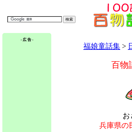
- 広 告 -
福娘童話集
>
百物
お
兵庫県の