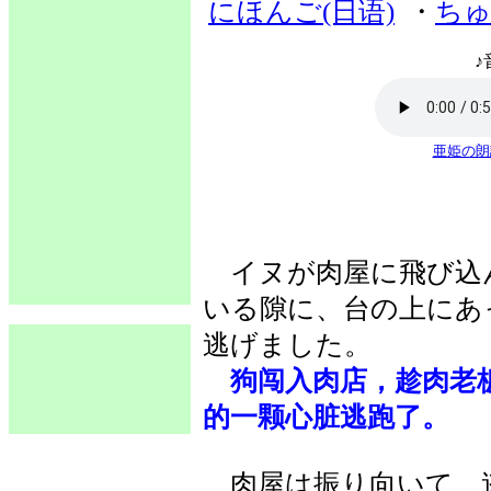
にほんご(日语)
・
ちゅ
♪
亜姫の朗
イヌが肉屋に飛び込
いる隙に、台の上にあ
逃げました。
狗闯入肉店，趁肉老
的一颗心脏逃跑了。
肉屋は振り向いて、