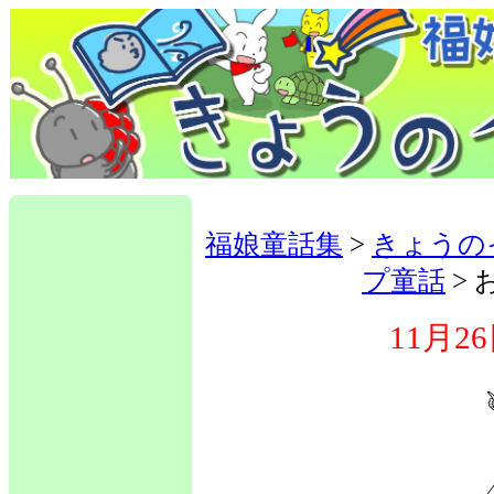
福娘童話集
>
きょうの
プ童話
>
11月2