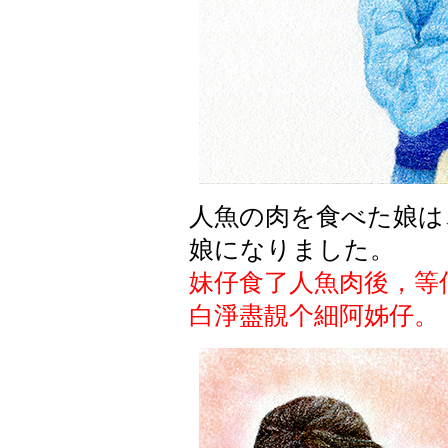
人魚の肉を食べた娘は
娘になりました。
妹仔食了人魚肉後，等
白淨盡靚个細阿姊仔。