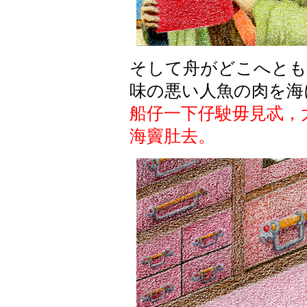
そして舟がどこへとも
味の悪い人魚の肉を海
船仔一下仔駛毋見忒，
海竇肚去。