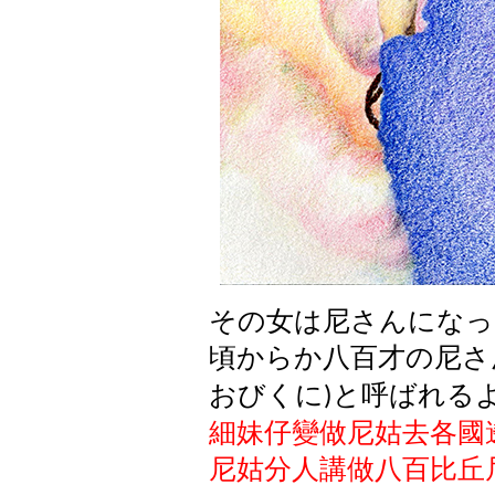
その女は尼さんになっ
頃からか八百才の尼さ
おびくに
と呼ばれる
)
細妹仔變做尼姑去各國
尼姑分人講做八百比丘