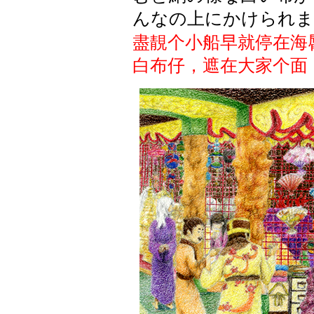
んなの上にかけられま
盡靚个小船早就停在海
白布仔，遮在大家个面