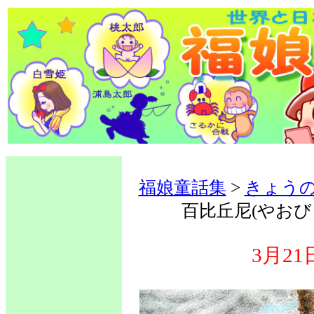
福娘童話集
>
きょう
百比丘尼(やお
3月2