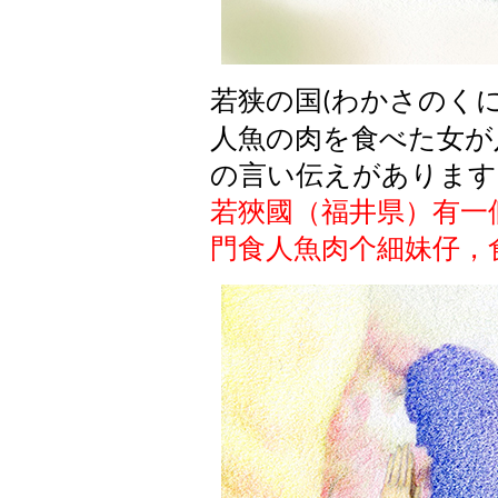
若狭の国
わかさのく
(
人魚の肉を食べた女が
の言い伝えがあります
若狹國（福井県）有一
門食人魚肉个細妹仔，