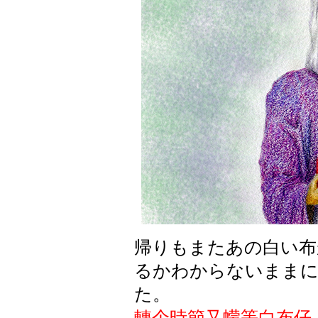
帰
りもまたあの
白
い
布
るかわからないまま
た
。
轉个時節又幪等白布仔