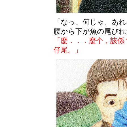
「なっ、何じゃ、あれ
腰から下が魚の尾びれ
「麼．．．麼个，該係
仔尾。」