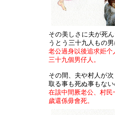
その美しさに夫が死ん
うとう三十九人もの男
老公過身以後追求姖个
三十九
個
男仔人。
その間、夫や村人が次
取る事も死ぬ事もない
在該中間厥老公、村民
歲還係毋會死。