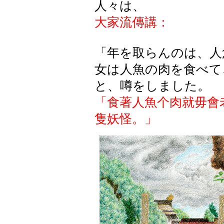
人
々
は、
大家流傳講：
「年を取らんのは、人
女は人魚の肉を食べて
と、噂をしました。
「食著人魚个肉就毋會
隻妖怪。」