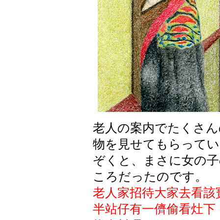
老人
の
案内
でたくさん
物
を
見
せてもらってい
ぞくと
、
まさに
女
の
子
ころだったのです
。
老人家招待大家去看該
半站仔有一儕偷看灶下