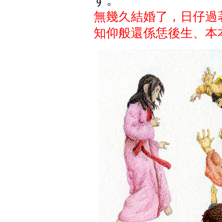
す。
無幾久結婚了，日仔過
知仰般還係恁後生、本