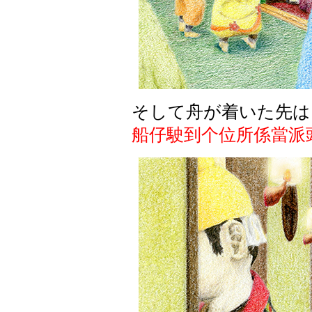
そして
舟
が
着
いた
先
は
船仔駛到个位所係當派