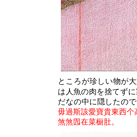
ところが珍しい物が大
は人魚の肉を捨てずに
だなの中に隠したので
毋過斯該愛寶貴東西个
煞煞囥在菜橱肚。