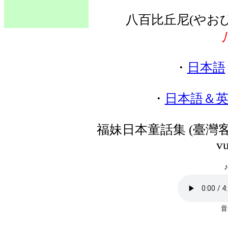
八百比丘尼(やお
・
日本語
・
日本語＆
福妹日本童話集 (臺灣客
vu