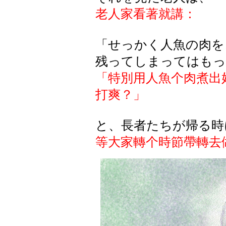
老人家看著就講：
「せっかく人魚の肉を
残ってしまってはもっ
「特別用人魚个肉煮出
打爽？」
と、長者たちが帰る時
等大家轉个時節帶轉去