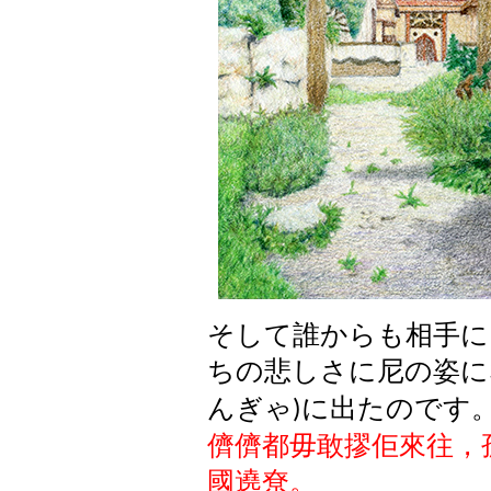
そして誰からも相手に
ちの悲しさに尼の姿に
んぎゃ
に出たのです
)
儕儕都毋敢摎佢來往，
國遶尞。