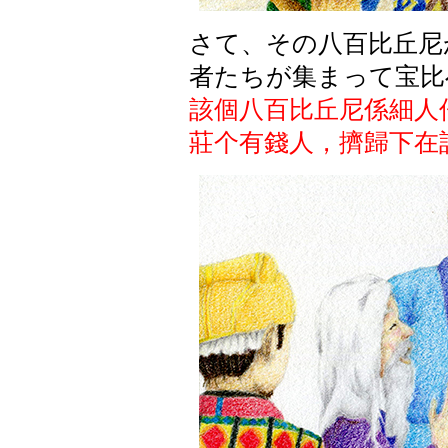
さて、その八百比丘尼
者たちが集まって宝比
該個八百比丘尼係細人
莊个有錢人，擠歸下在