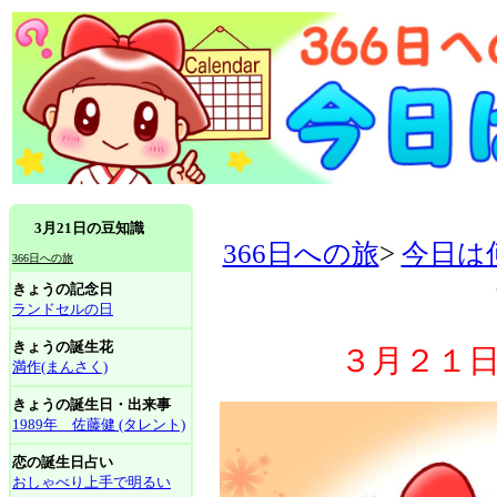
3月21日の豆知識
366日への旅
>
今日は
366日への旅
きょうの記念日
ランドセルの日
きょうの誕生花
３月２１
満作(まんさく)
きょうの誕生日・出来事
1989年 佐藤健 (タレント)
恋の誕生日占い
おしゃべり上手で明るい