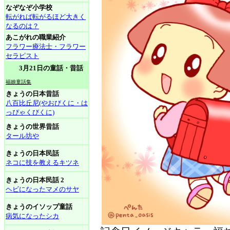
なぞなぞ小学校
転がれば転がるほど大きく
なるのは？
あこがれの職業紹介
フラワー療法士・フラワー
セラピスト
3月21日の童話・昔話
福娘童話集
きょうの日本昔話
八百比丘尼(やおびくに・は
っぴゃくびくに)
きょうの世界昔話
タール坊や
きょうの日本民話
ネコに技を教えるキツネ
きょうの日本民話 2
ヘビになったマメのサヤ
きょうのイソップ童話
病気になったシカ