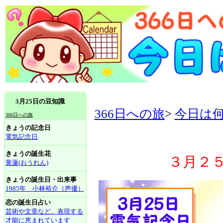
3月25日の豆知識
366日への旅
>
今日は
366日への旅
きょうの記念日
電気記念日
きょうの誕生花
３月２
黄蓮(おうれん)
きょうの誕生日・出来事
1985年 小林裕介（声優）
恋の誕生日占い
芸術や文章など、表現する
才能に恵まれています