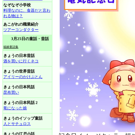
なぞなぞ小学校
料理なのに、食器だと言わ
れる物は？
あこがれの職業紹介
ツアーコンダクター
3月25日の童話・昔話
福娘童話集
きょうの日本昔話
酒を買いに行くネコ
きょうの世界昔話
アイリーのかけぶとん
きょうの日本民話
昆布買い
きょうの日本民話 2
竜になった娘
きょうのイソップ童話
人とサチュロス
きょうの江戸小話