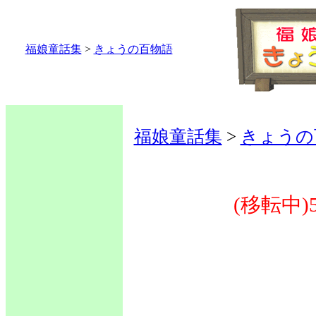
福娘童話集
>
きょうの百物語
福娘童話集
>
きょうの
(移転中)