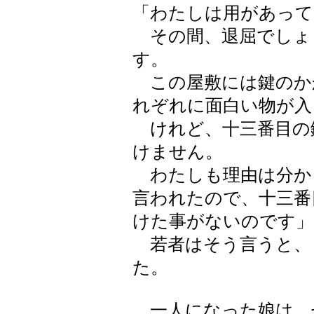
「わたしは用があって
その間、退屈でしょ
す。
この屋敷には鍵のか
れぞれに面白い物が入
けれど、十三番目の
けません。
わたしも理由は分か
言われたので、十三番
けた事がないのです」
若者はそう言うと、
た。
一人になった娘は、