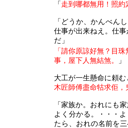
「
走到哪都無用！照約
「どうか、かんべんし
仕事
が
出来
ねえ
。仕事
だ
」
「請你原諒好無？目珠
事
，屋下人無結煞。
」
大工が一生懸命に頼む
木匠師傅盡命牯求佢，
「家族か。おれにも家
よく分かる。・・・よ
たら、おれの名前を三