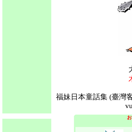
福妹日本童話集 (臺灣客
vu
お