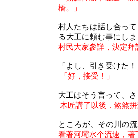
橋。」
村人たちは話し合って
る大工に頼む事にしま
村民大家參詳，決定拜
「
よし
、引
き
受
けた
！
「好，接受！」
大工
はそう
言
って
、
さ
木匠講了以後，煞煞拚
ところが、その川の流
看著河壩水个流速，著