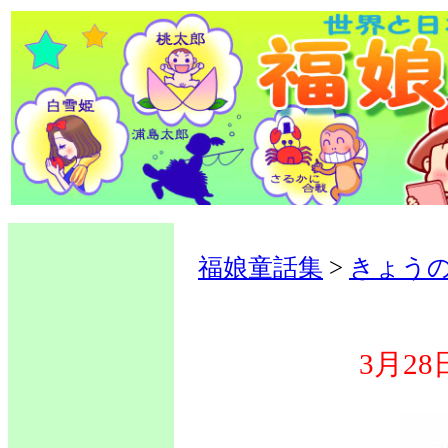
福娘童話集
>
きょう
3月2