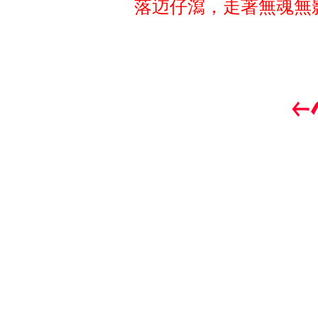
落䢍仔瀉，走著無魂無