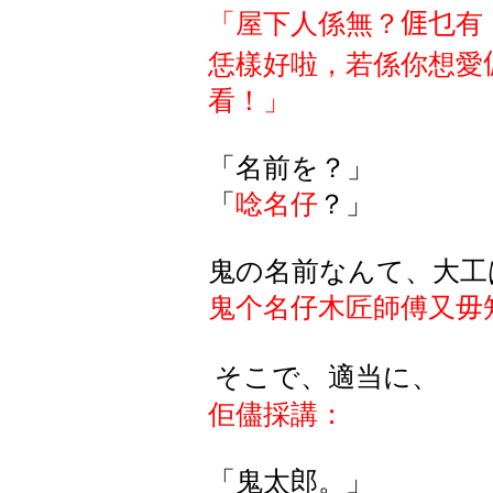
「屋下人係無？
𠊎
乜有
恁樣好啦，若係你想愛
看！
」
「名前を？」
「
唸名仔
？」
鬼の名前なんて、大工
鬼个名仔木匠師傅又毋
そこで、適当に、
佢儘採講：
「鬼太郎。」