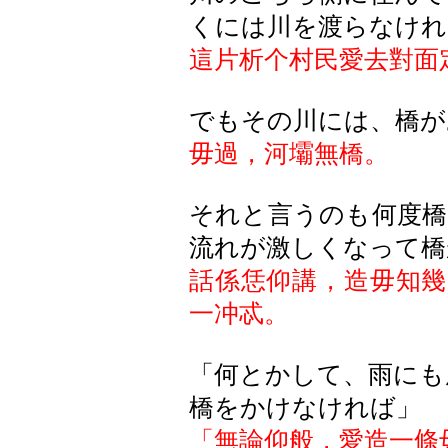
くには川を渡らなけれ
這片析个村民愛去對面
でもその川には、橋が
毋過，河壩無橋。
それと言うのも何度橋
流れが激しくなって橋
話係恁仰講，造毋知幾
一冲忒。
「何とかして、雨にも
橋をかけなければ」
「無論仰般，愛造一條