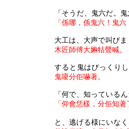
「
そうだ
、鬼六
だ
。鬼
「係哪，係鬼六！鬼六
大工
は
、大声
で
叫
びま
木匠師傅大嫲牯聲喊。
すると鬼はびっくりし
鬼嗄分佢嚇著。
「何で、知っているん
「仰會恁樣，分佢知著
と、逃げる様にいなく