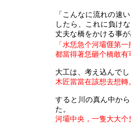
「こんなに流れの速い
したら、これに負けな
丈夫な橋をかける事が
「水恁急个河壩
𠊎
第一
都當得著恁
砸
个橋敢有
大工は、考え込んでし
木匠當當在該想去想轉
すると川の真ん中から
た。
河壩中央，一隻大大个