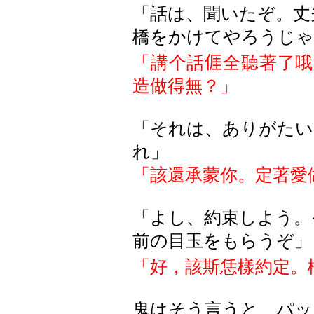
「話は、聞いたぞ。丈
橋をかけてやろうじゃ
「講个話
𠊎
全聽著了哦
造做得無？
」
「それは、ありがたい
れ」
「該還承蒙你。定著愛
「よし、約束しよう。
前の目玉をもらうぞ」
「好，該斯恁樣約定。
鬼はそう言うと、パッ