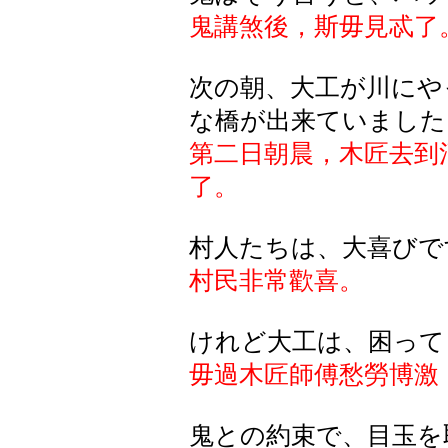
鬼講煞後，斯毋見忒了
次
の
朝、大工
が
川
にや
な
橋
が
出来
ていました
第二日朝晨，木匠去到
了。
村人たちは、大喜びで
村民非常歡喜。
けれど大工は、困って
毋過木匠師傅愁勞博激
鬼との約束で、目玉を