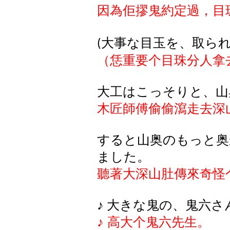
因為佢摎鬼約定過，目
大事
な
目玉
を
、取
ら
(
（恁重要个目珠分人拿
大工
はこっそりと
、山
木匠師傅偷偷瀉走去深
すると
山奥
のもっと
奥
ました
。
聽著大深山肚傳來奇怪
♪
大
きな
鬼
の
、鬼六
さ
♪
高大个鬼六先生。