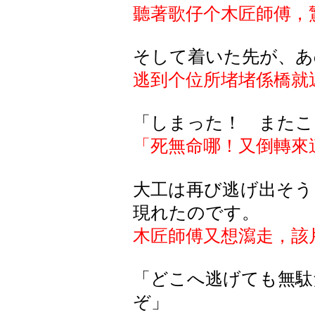
聽著歌仔个木匠師傅，
そして着いた先が、あ
逃到个位所堵堵係橋就
「しまった！ またこ
「死無命哪！又倒轉來
大工は再び逃げ出そう
現れたのです。
木匠師傅又想瀉走，該
「どこへ逃げても無駄
ぞ」