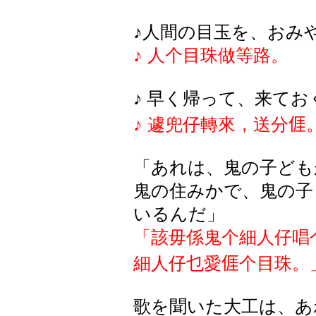
♪
人間の目玉を、おみ
♪
人个目珠做等路。
♪
早
く
帰
って
、来
てお
♪
遽兜仔轉來，送分
𠊎
「
あれは
、鬼
の
子
ども
鬼の住みかで、鬼の子
いるんだ」
「該毋係鬼个細人仔唱
細人仔乜愛
𠊎
个目珠。
歌を聞いた大工は、あ