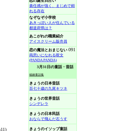
恋の誕生日占い
責任感が強く、まじめで頼
れる存在
なぞなぞ小学校
あきっぽい人が住んでいる
都道府県は？
あこがれの職業紹介
アイスクリーム販売員
091
恋の魔法とおまじない
両思いになれる呪文
(PANDA PANDA)
3月31日の童話・昔話
福娘童話集
きょうの日本昔話
百七十歳の九尾キツネ
きょうの世界昔話
シンデレラ
きょうの日本民話
おならで飛んだ石うす
きょうのイソップ童話
11)