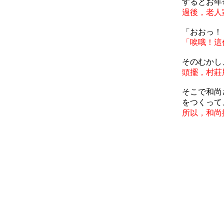
するとお年
過後，老人
「おおっ！
「
唉哦
！這
そのむかし
頭擺，村莊
そこで和尚
をつくって
所以，和尚