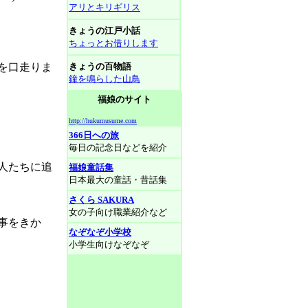
アリとキリギリス
きょうの江戸小話
ちょっとお借りします
を口走りま
きょうの百物語
鐘を鳴らした山鳥
福娘のサイト
http://hukumusume.com
366日への旅
毎日の記念日などを紹介
人たちに追
福娘童話集
日本最大の童話・昔話集
さくら SAKURA
女の子向け職業紹介など
事をきか
なぞなぞ小学校
小学生向けなぞなぞ