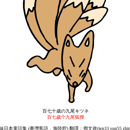
百七十歳の九尾キツネ
百七歲个九尾狐狸
妹日本童話集 (臺灣客語．海陸腔) 翻譯：鄧文政(ten33 vun55 zhin