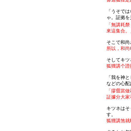
「うそでは
ゃ。証拠を
「無講耗漦
來這集合。
そこで
和尚
所以，和尚
そしてキツ
狐狸講个
證
「我を神と
などの心配
「摎
𠊎
當做
証據分大家
キツネはそ
す。
狐狸講煞就