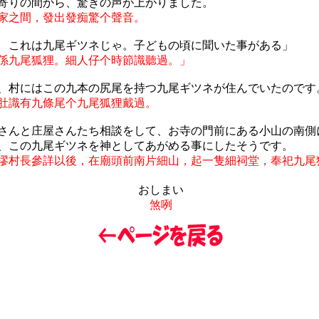
寄りの間から、驚きの声が上がりました。
家之間，發出發痴驚个聲音。
 これは九尾ギツネじゃ。子どもの頃に聞いた事がある」
係九尾狐狸。細人仔个時節識聽過。」
、村にはこの九本の尻尾を持つ九尾ギツネが住んでいたのです
肚識有九條尾个九尾狐狸戴過。
さんと庄屋さんたち相談をして、お寺の門前にある小山の南側
、この九尾ギツネを神としてあがめる事にしたそうです。
摎村長參詳以後，在廟頭前南片細山，起一隻細祠堂，奉祀九尾
おしまい
煞咧