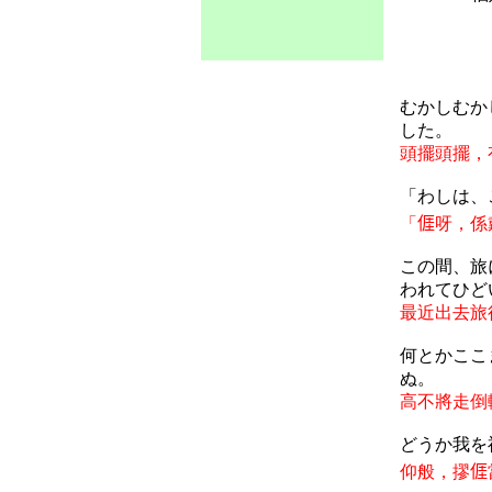
むかしむか
した。
頭擺頭擺，
「
わしは
、
「
𠊎
呀，係
この間、旅
われてひど
最近出去旅
何とかここ
ぬ。
高不將走倒
どうか我を
仰般，摎
𠊎