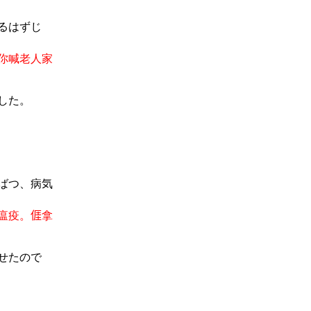
るはずじ
你喊老人家
した
。
ばつ、病気
瘟疫。
𠊎
拿
せたので