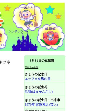
3月31日の豆知識
キツネ
366日への旅
きょうの記念日
エッフェル塔の日
きょうの誕生花
浜簪(はまかんざし)
きょうの誕生日・出来事
1970年 宮迫博之 (芸人)