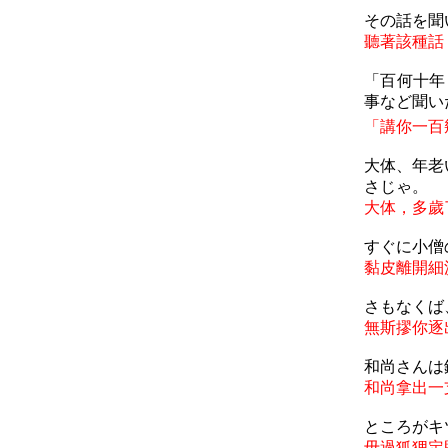
その話を聞
聽著該種話
「百何十年
事
など
聞
い
「講你一百
大体、年老
さじゃ
。
大体，多歲
すぐに小僧
黏皮離開細
さもなくば
無斯摎你逐
和尚さんは
和尚拿出一
ところがキ
毋過狐狸定