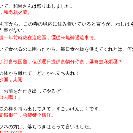
いて、和尚さんは怒り出しました。
，和尚就火著。
も
前
から
、
この
寺
の
境内
に
住
み
着
いていると
言
うが
、
わしは
た
事
がない
。
幾十年前就戴在這廟
區
，
𠊎
從來無聽過這事情。
いて
食
べるのに
困
ったから
、毎日食
べ
物
を
供
えてくれとは
、何
了討食較困難，但係逐日提供食物分你食，毋會盡麻煩嘎？
の体から離れて、どこかへ立ち去れ！
沙彌，走開！
、お前をたたき出してやるぞ！」
出去哦！
」
鉄の棒を持ち出してきて、すごいけんまくです。
支鐵棍仔，惡桀桀个樣仔。
ツネの方は、落ちつきはらって言いました。
貼定貼仔講：