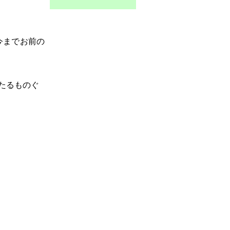
今
までお
前
の
たるものぐ