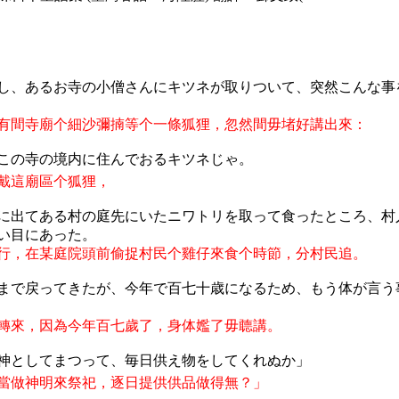
し、あるお寺の小僧さんにキツネが取りついて、突然こんな事
有間寺廟个細沙彌揇等个一條狐狸，忽然間毋堵好講出來：
この
寺
の
境内
に
住
んでおるキツネじゃ
。
戴這廟區个狐狸，
に出てある村の庭先にいたニワトリを取って食ったところ、村
い目にあった。
行，在某庭院頭前偷捉村民个雞仔來食个時節，分村民追。
まで戻ってきたが、今年で百七十歳になるため、もう体が言う
轉來，因為今年百七歲了，身体㜮了毋聼講。
神としてまつって、毎日供え物をしてくれぬか」
當做神明來祭祀，逐日提供供品做得無？
」