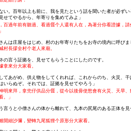
ない。百年以上も前に、我を見たという話を聞いた者が必ずい
見せてやるから、年寄りを集めてみよ」
，百過年前有聽過、看過
𠊎
个人還有人在，為著分你看證據，請
」
さんは
庄屋
をはじめ
、村
のお
年寄
りたちをお
寺
の
境内
に
呼
びま
喊村長摎全村个老人來廟。
ネの言う証拠を、見せてもらうことにしたのです。
據拿來分大家看。
してあがめ、供え物をしてくれれば、これからのち、火災、干
はいらぬぞ。それでは、証拠を見せてやろう」
神明來拜，拿兜仔供品分
𠊎
，
從今以後毋使愁會有火災、天旱、
看。
」
う言うと小僧さんの体から離れて、九本の尻尾のある正体を見
離開細沙彌，變轉九尾狐狸个原形分大家看。