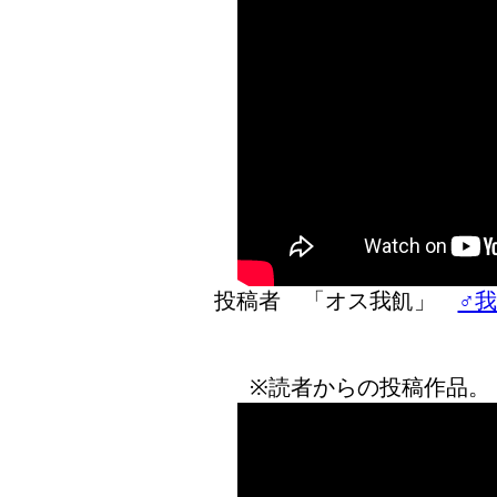
投稿者 「オス我飢」
♂我
※読者からの投稿作品。