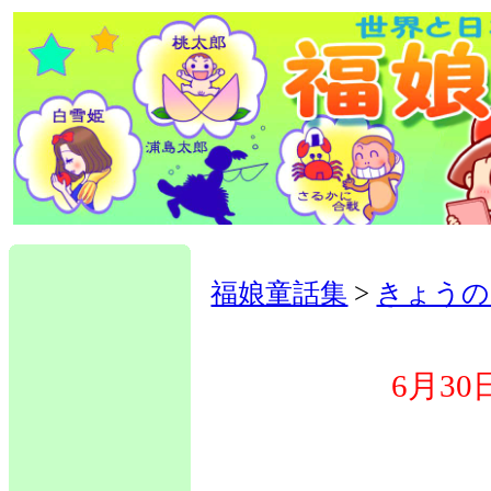
福娘童話集
>
きょうの
6月3