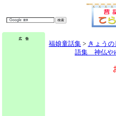
広 告
福娘童話集
>
きょうの
語集 神仏や