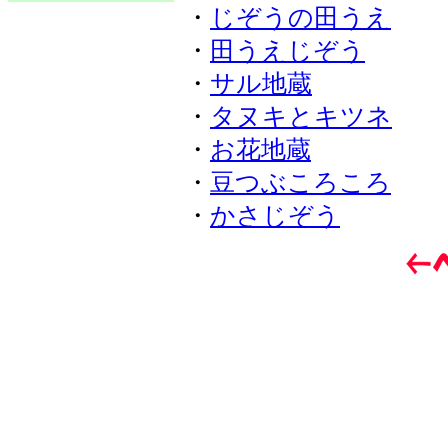
・
じぞうの田うえ
・
田うえじぞう
・
サル地蔵
・
タヌキとキツネ
・
お花地蔵
・
豆つぶころころ
・
かさじぞう