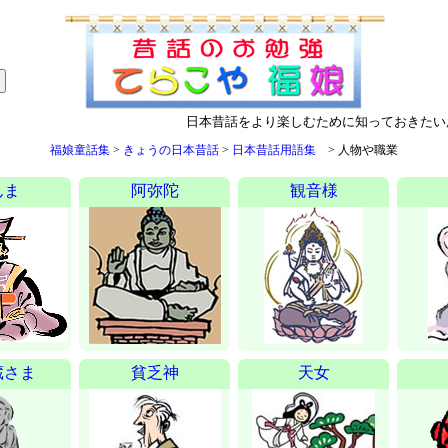
日本昔話をより楽しむために知っておきたい
福娘童話集
>
きょうの日本昔話
>
日本昔話用語集
>
人物や職業
んま
阿弥陀
観音様
蔵さま
貧乏神
天女