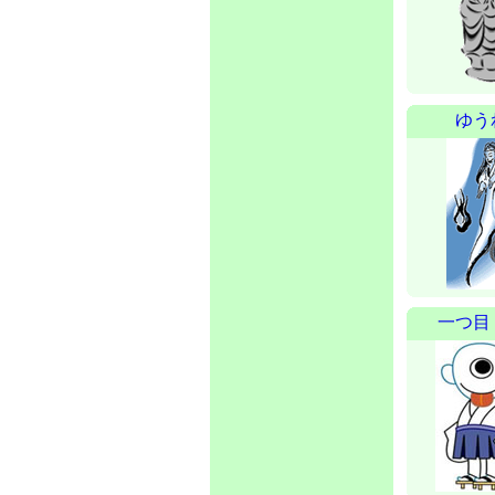
ゆう
一つ目