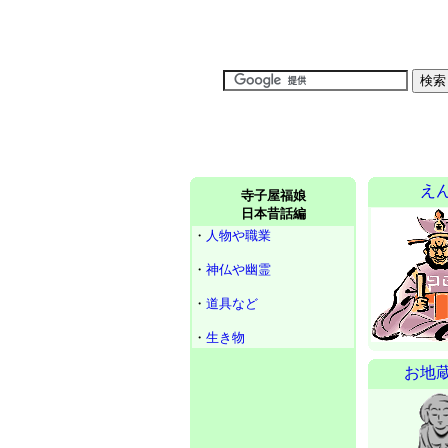
え
寺子屋福娘
日本昔話編
・
人物や職業
・
神仏や幽霊
・
道具など
・
生き物
お地