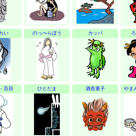
れい
のっぺらぼう
カッパ
ろ
・百目
ひとだま
酒呑童子
やま