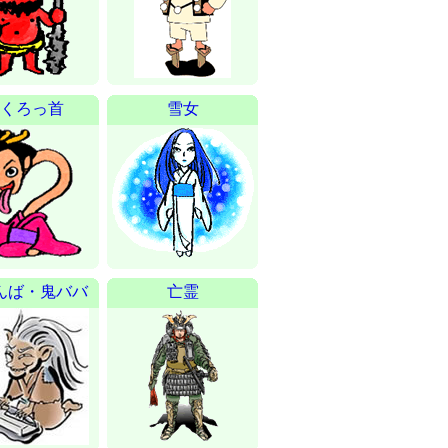
くろっ首
雪女
んば・鬼ババ
亡霊