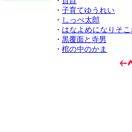
・
百目
・
子育てゆうれい
・
しっぺ太郎
・
はなよめになりそこ
・
黒覆面と寺男
・
棺の中のかま