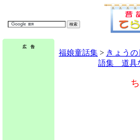
広 告
福娘童話集
>
きょうの
語集 道具
ち