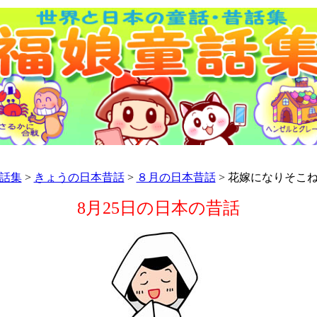
話集
>
きょうの日本昔話
>
８月の日本昔話
> 花嫁になりそこ
8月25日の日本の昔話