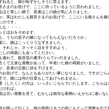
ねると、娘が恥ずかしそうに答えます。
音さまのお告げで、ここに待っているように言われました」
ほど美しい娘で、若者はこの娘が気に入りました。
か。実はわたしも観音さまのお告げで、ここにいる娘さんを嫁
たのです」
んな・・・」
とほおをそめます。
う。うちの息子の嫁になってもらえないだろうか」
に、娘はこっくりうなずきました。
。それじゃ、さっそく話をすすめよう」
たしの両親にも会ってください」
連れて、観音堂の裏手(うらて)へ行きました。
くて立派な屋敷があって、年老いた娘の両親がいました。
、若者の父親に頭を下げます。
のお告げで、なんともありがたい事になりました。ですがごら
乏で、娘には何の仕度もしてあげられません」
度（したく）の方は、いっさいこちらでいたします。こちらは
だければ」
は古い屋敷を見て、むかしは相当な家柄(いえがら)に違いな
が帰って行くと、娘の両親はネコの姿にもどって屋敷を出て