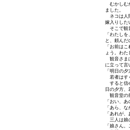
むかしむか
ました。
ネコは人間
嫁入りした
そこで観
「わたしを
と、頼んだ
「お前はこ
ょう。わた
観音さまは
に立って言
「明日の夕
若者はすぐ
すると信心
日の夕方、
観音堂の前
「おい、あ
「あら、な
「あれが、
三人は娘の
「娘さん。