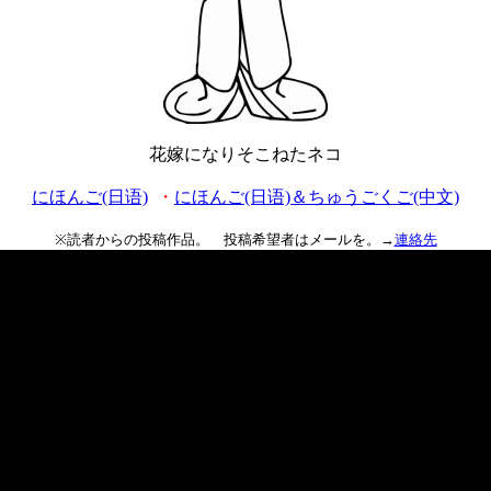
花嫁になりそこねたネコ
にほんご(日语)
・
にほんご(日语)＆ちゅうごくご(中文)
※読者からの投稿作品。 投稿希望者はメールを。→
連絡先