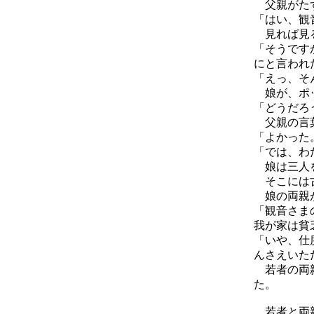
父親がたず
「はい、観
見れば見る
「そうです
にと言われ
「えっ、そ
娘が、ポッ
「どうだろ
父親の言葉
「よかった
「では、わ
娘は三人を
そこには古
娘の両親が
「観音さま
我が家は貧
「いや、仕
んさえいた
若者の両親
た。
若者と両親