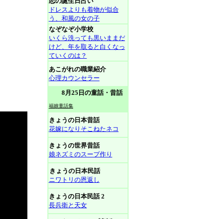
恋の誕生日占い
ドレスよりも着物が似合
う、和風の女の子
なぞなぞ小学校
いくら洗っても黒いままだ
けど、年を取ると白くなっ
ていくのは？
あこがれの職業紹介
心理カウンセラー
8月25日の童話・昔話
福娘童話集
きょうの日本昔話
花嫁になりそこねたネコ
きょうの世界昔話
娘ネズミのスープ作り
きょうの日本民話
ニワトリの恩返し
きょうの日本民話 2
長兵衛と天女