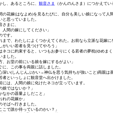
し、あるところに、
観音さま
（かんのんさま）につかえてい
の花嫁(はなよめ)を見るたびに、自分も美しい娘になって人
いと思っていました。
音さまに、
、人間の嫁にしてください」
のです。
れまで、わたしによくつかえてくれた。お前なら立派な花嫁に
しがいい若者を見つけてやろう」
ネコに約束すると、いつもお参りにくる若者の夢枕(ゆめまく
いました。
方、お堂の前にいる娘を嫁にするがよい」
に、この事を両親に話しました。
深い(しんじんぶかい→神仏を思う気持ちが強いこと)両親は
若者といっしょに観音堂へ出かけました。
には、人間の娘に化けたネコが立っています。
の娘ではないか？」
かなかの器量よしだこと」
おれの花嫁か」
そばへ行きました。
ここで誰か待っているのかい？」