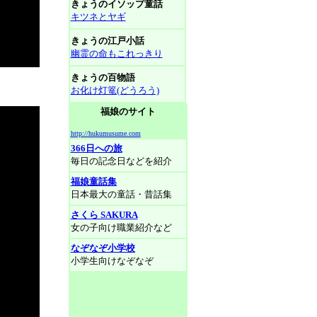
きょうのイソップ童話
キツネとヤギ
きょうの江戸小話
幽霊の命もこれっきり
きょうの百物語
お化け灯篭(どうろう)
福娘のサイト
http://hukumusume.com
366日への旅
毎日の記念日などを紹介
福娘童話集
日本最大の童話・昔話集
さくら SAKURA
女の子向け職業紹介など
なぞなぞ小学校
小学生向けなぞなぞ