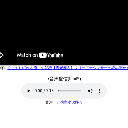
制作:
ぐっすり眠れる癒しの朗読【壽老麻衣】フリーアナウンサーの読み聞か
♪音声配信(html5)
音声
☆横島小次郎☆