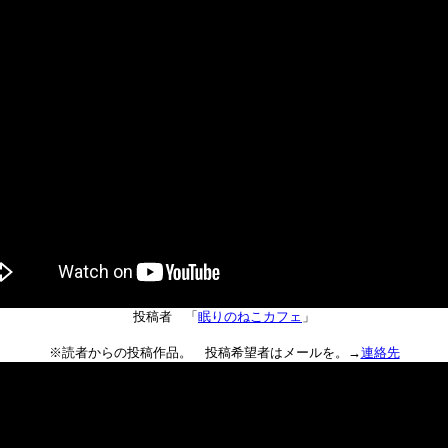
投稿者 「
眠りのねこカフェ
」
※読者からの投稿作品。 投稿希望者はメールを。→
連絡先