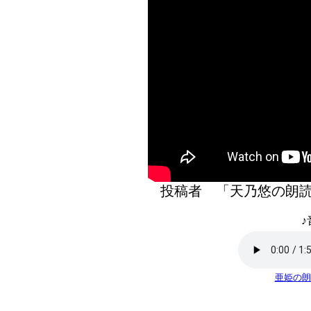
投稿者 「天乃悠の
♪
亜姫の朗