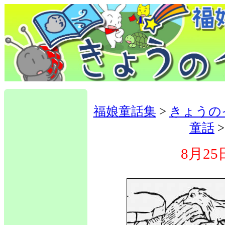
福娘童話集
>
きょうの
童話
8月25