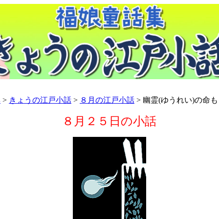
集
>
きょうの江戸小話
>
８月の江戸小話
> 幽霊(ゆうれい)の命
８月２５日の小話