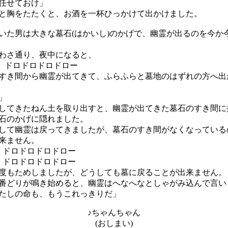
任せておけ」
胸をたたくと、お酒を一杯ひっかけて出かけました。
た男は大きな墓石(はかいし)のかげで、幽霊が出るのを今か
わさ通り、夜中になると、
ッ、ドロドロドロドロー
すき間から幽霊が出てきて、ふらふらと墓地のはずれの方へ出
」
てきたねん土を取り出すと、幽霊が出てきた墓石のすき間に
石のかげに隠れました。
て幽霊は戻ってきましたが、墓石のすき間がなくなっている
来ません。
、ドロドロドロドロー
、ドロドロドロドロー
もためしましたが、どうしても墓に戻ることが出来ません。
どりが鳴き始めると、幽霊はへなへなとしゃがみ込んで言い
たしの命も、もうこれっきりだ」
♪ちゃんちゃん
(おしまい)