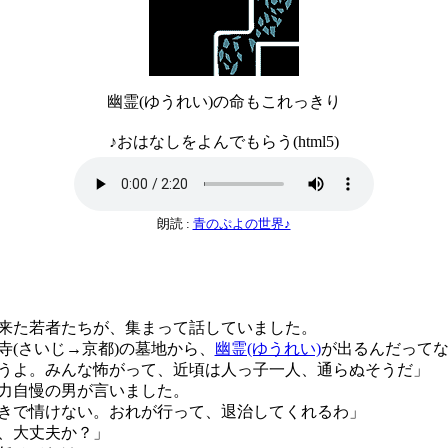
幽霊(ゆうれい)の命もこれっきり
♪おはなしをよんでもらう(html5)
朗読 :
青のぷよの世界♪
た若者たちが、集まって話していました。
寺(さいじ→京都)の墓地から、
幽霊(ゆうれい)
が出るんだって
うよ。みんな怖がって、近頃は人っ子一人、通らぬそうだ」
力自慢の男が言いました。
きで情けない。おれが行って、退治してくれるわ」
、大丈夫か？」