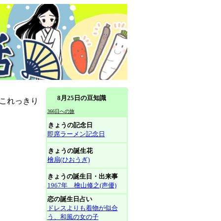
8月25日の豆知識
もこれっきり
366日への旅
きょうの記念日
即席ラーメン記念日
きょうの誕生花
檜扇(ひおうぎ)
きょうの誕生日・出来事
1967年 檜山修之(声優)
恋の誕生日占い
ドレスよりも着物が似合
う、和風の女の子