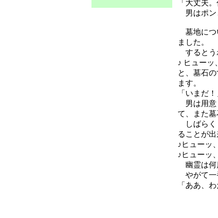
「大丈夫。
男はポンと
墓地につい
ました。
するとう
♪ ヒュー
と、墓石の
ます。
「いまだ！
男は用意し
て、また墓
しばらくし
ることが出
♪ヒューッ
♪ヒューッ
幽霊は何度
やがて一番
「ああ、わ