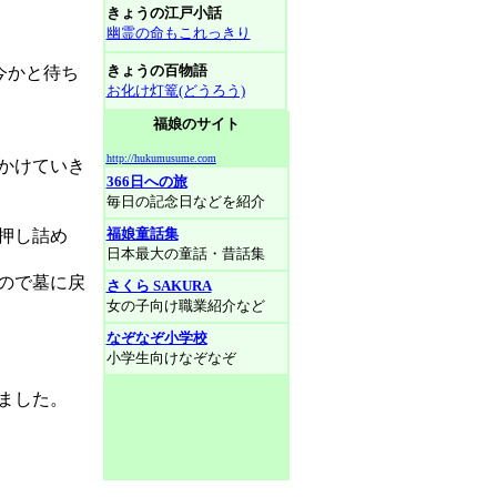
きょうの江戸小話
幽霊の命もこれっきり
きょうの百物語
今かと待ち
お化け灯篭(どうろう)
福娘のサイト
http://hukumusume.com
かけていき
366日への旅
毎日の記念日などを紹介
福娘童話集
押し詰め
日本最大の童話・昔話集
ので墓に戻
さくら SAKURA
女の子向け職業紹介など
なぞなぞ小学校
小学生向けなぞなぞ
ました。