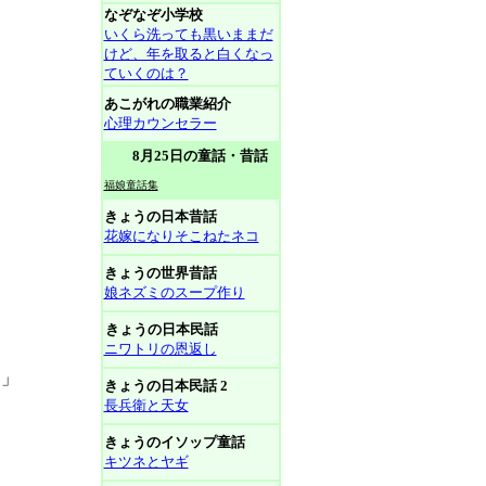
なぞなぞ小学校
いくら洗っても黒いままだ
けど、年を取ると白くなっ
ていくのは？
あこがれの職業紹介
心理カウンセラー
8月25日の童話・昔話
福娘童話集
きょうの日本昔話
花嫁になりそこねたネコ
きょうの世界昔話
娘ネズミのスープ作り
きょうの日本民話
ニワトリの恩返し
な」
きょうの日本民話 2
長兵衛と天女
きょうのイソップ童話
キツネとヤギ