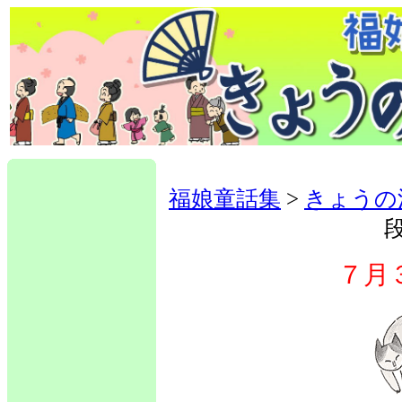
福娘童話集
>
きょうの
７月