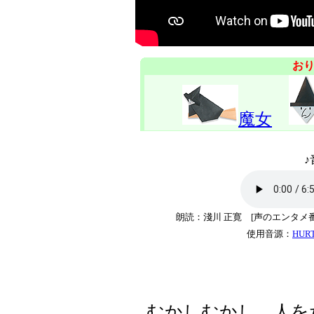
お
魔女
♪
朗読：淺川 正寛 [声のエンタメ
使用音源：
HUR
むかしむかし、人を