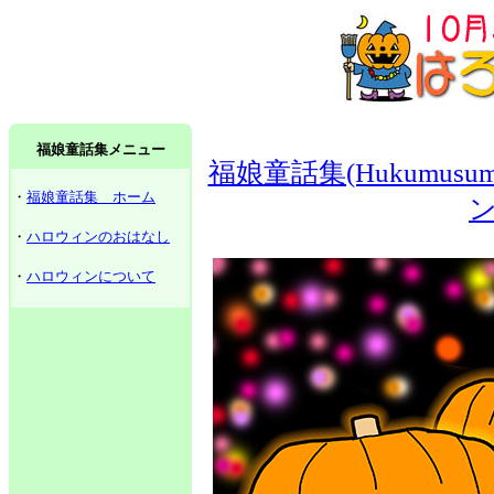
福娘童話集メニュー
福娘童話集(Hukumusume fai
・
福娘童話集 ホーム
ン
・
ハロウィンのおはなし
・
ハロウィンについて