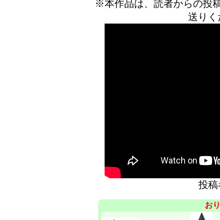
※本作品は、読者からの投
送りく
投
お