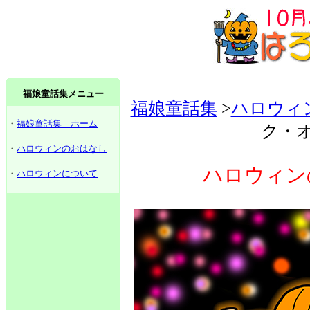
福娘童話集メニュー
福娘童話集
>
ハロウィ
・
福娘童話集 ホーム
ク・
・
ハロウィンのおはなし
ハロウィン
・
ハロウィンについて