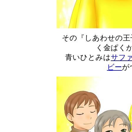
その『しあわせの王
く金ぱく
青いひとみは
サフ
ビー
が