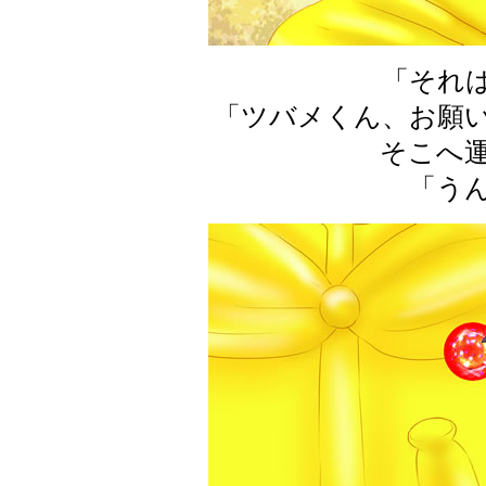
「それ
「ツバメくん、お願
そこへ
「う