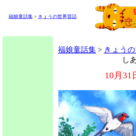
福娘童話集
>
きょうの世界昔話
福娘童話集
>
きょうの
し
10月3