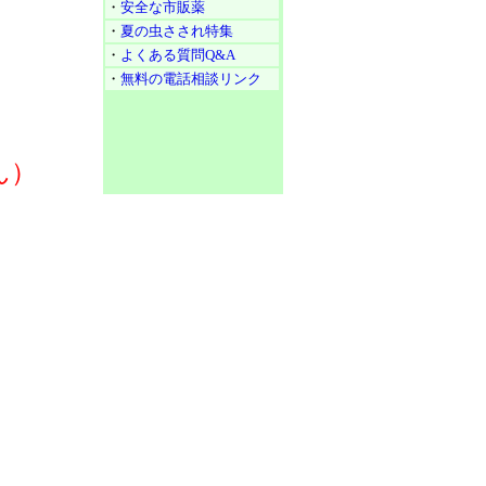
・
安全な市販薬
・
夏の虫さされ特集
・
よくある質問Q&A
・
無料の電話相談リンク
ん）