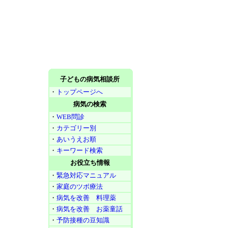
子どもの病気相談所
・
トップページへ
病気の検索
・
WEB問診
・
カテゴリー別
・
あいうえお順
・
キーワード検索
お役立ち情報
・
緊急対応マニュアル
・
家庭のツボ療法
・
病気を改善 料理薬
・
病気を改善 お薬童話
・
予防接種の豆知識