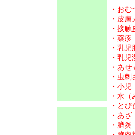
・おむ
・皮膚
・接触
・薬疹
・乳児
・乳児
・あせ
・虫刺
・小児
・水（
・とび
・あざ
・臍炎
・臍肉