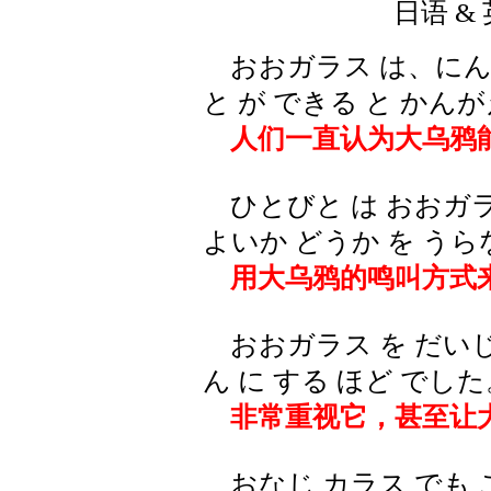
日语 & 
おおガラス は、にんげ
と が できる と かん
人们一直认为大乌鸦
ひとびと は おおガラス
よいか どうか を う
用大乌鸦的鸣叫方式
おおガラス を だいじ 
ん に する ほど でした
非常重视它，甚至让
おなじ カラス でも 