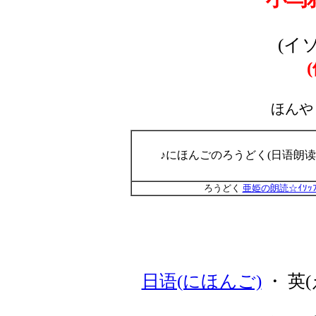
(イ
ほんや
♪にほんごのろうどく(日语朗读
ろうどく
亜姫の朗読☆ｲｿｯ
日语(にほんご)
・ 英(