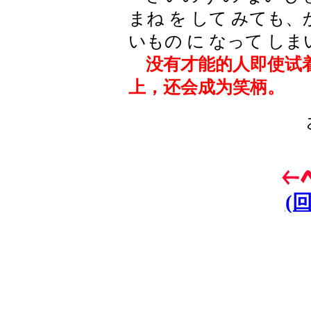
まね を して みても
いもの に なって し
没有才能的人即使试着
上，还会成为笑柄。
(