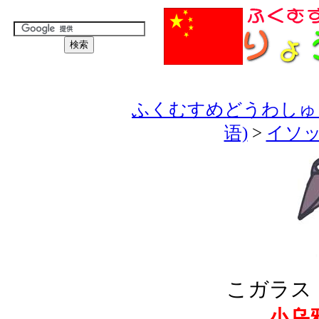
ふくむすめどうわしゅう
语)
>
イソッ
こガラス 
小乌