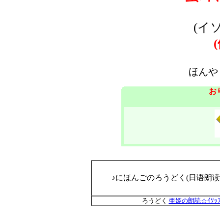
(イ
ほんや
お
♪にほんごのろうどく(日语朗读
ろうどく
亜姫の朗読☆ｲｿｯ