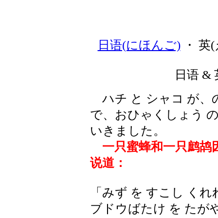
日语(にほんご)
・ 英(
日语 & 
ハチ と シャコ が、の
で、おひゃくしょう の 
いきました。
一只蜜蜂和一只鹧鸪
说道：
「みず を すこし くれ
ブドウばたけ を たが