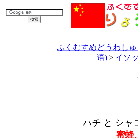
ふくむすめどうわしゅう
语)
>
イソッ
ハチ と シャ
蜜蜂