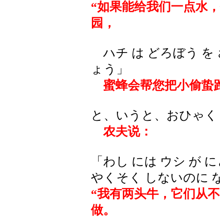
“如果能给我们一点水
园，
ハチ は どろぼう を
ょう」
蜜蜂会帮您把小偷蛰跑
と、いうと、おひゃく
农夫说：
「わし には ウシ が 
やくそく しないのに 
“我有两头牛，它们从
做。