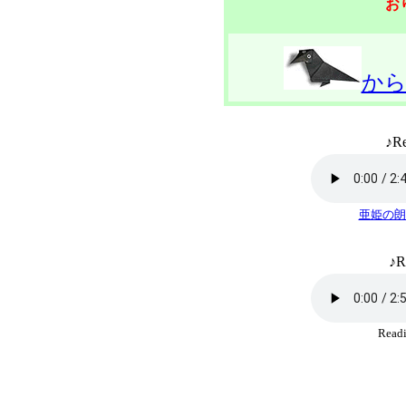
お
か
♪Re
亜姫の朗
♪R
Rea