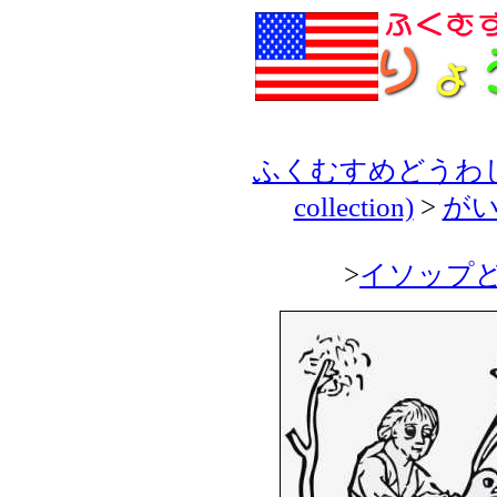
ふくむすめどうわしゅう(H
collection)
>
がいこ
>
イソップどうわ(