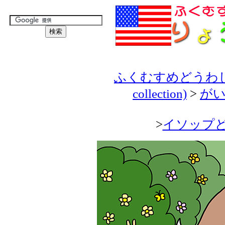
ふくむすめどうわしゅう(H
collection)
>
がいこ
>
イソップどうわ(