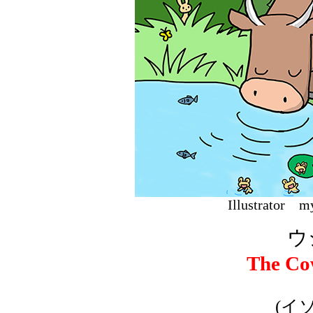
Illustrat
ウ
The Co
(イ