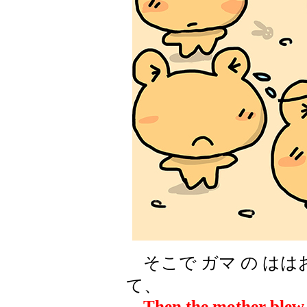
そこで ガマ の はは
て、
Then the mother blew u