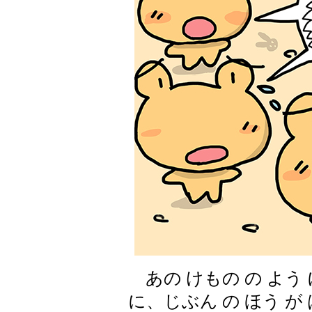
あの けもの の よう 
に、じぶん の ほう が