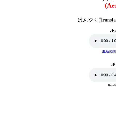
(Ae
ほんやく(Transla
♪Re
亜姫の朗
♪R
Rea