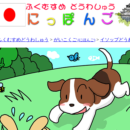
ふくむすめどうわしゅう
>
がいこくご
>
イソップどう
(にほんご)