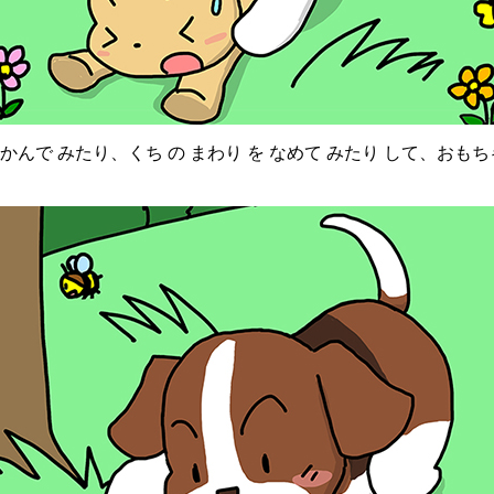
んで みたり、くち の まわり を なめて みたり して、おもち