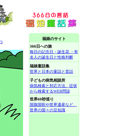
福娘のサイト
わ
366日への旅
毎日の記念日・誕生花 ・有
名人の誕生日と性格判断
福娘童話集
世界と日本の童話と昔話
子どもの病気相談所
病気検索と対応方法、症状
から検索するWEB問診
世界60秒巡り
国旗国歌や世界遺産など、
世界の国々の豆知識