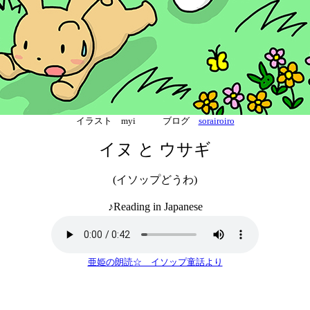
イラスト myi ブログ
sorairoiro
イヌ と ウサギ
(イソップどうわ)
♪Reading in Japanese
亜姫の朗読☆ イソップ童話より