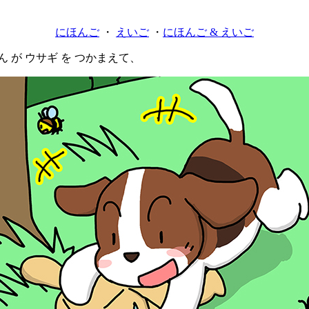
にほんご
・
えいご
・
にほんご & えいご
 が ウサギ を つかまえて、