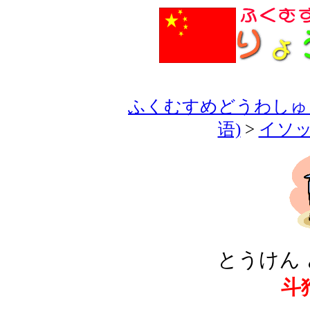
ふくむすめどうわしゅう
语)
>
イソッ
とうけん 
斗