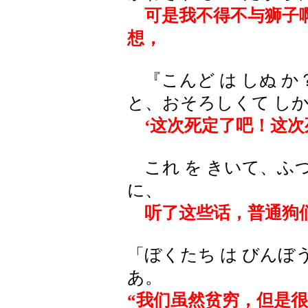
可是我不得不与狮子啊
想，
『こんど は しぬ か
と、おそろしくて しか
‘这次死定了吧！这次
これ を きいて、ふつ
に、
听了这些话，普通狗
「ぼくたち は びんぼ
あ。
“我们虽然贫穷，但是