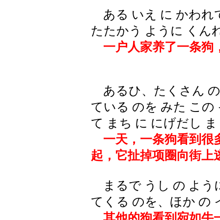
ある いえ に かわれ
たたかう ように くん
一户人家养了一条狗
あるひ、たくさん の 
ている のを みた この
て まち に にげだし 
一天，一条狗看到很
起，它扯掉项圈向街上
まるで うし の ように
てくる のを、ほか の 
其他的狗看到宛如牛一