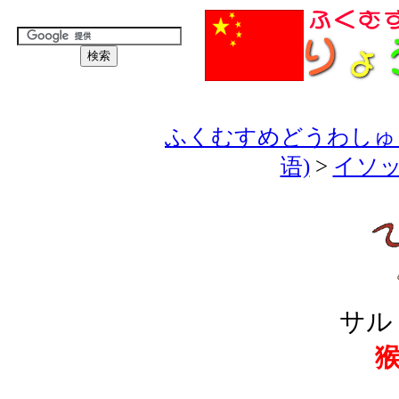
ふくむすめどうわしゅう
语)
>
イソッ
サル