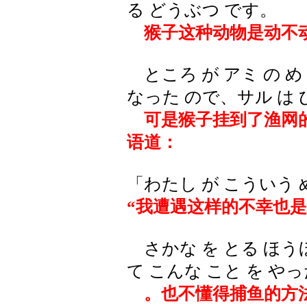
る どうぶつ です。
猴子这种动物是动不动
ところ が アミ の め
なった ので、サル は
可是猴子挂到了渔网的
语道：
「わたし が こういう 
“我遭遇这样的不幸也
さかな を とる ほう
て こんな こと を や
。也不懂得捕鱼的方法