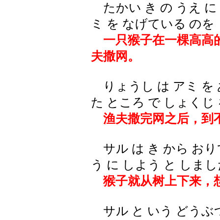
たかい き の うえ に
ミ を なげている のを
一只猴子在一棵高高
夫撒网。
りょうし は アミ を
た ところ で しょくじ
渔夫撒完网之后，到
サル は き から おり
う に しよう と しま
猴子就从树上下来，
サル と いう どうぶつ