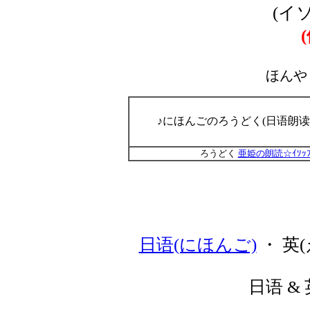
(イ
ほんや
♪にほんごのろうどく(日语朗读
ろうどく
亜姫の朗読☆ｲｿｯ
日语(にほんご)
・ 英(
日语 & 