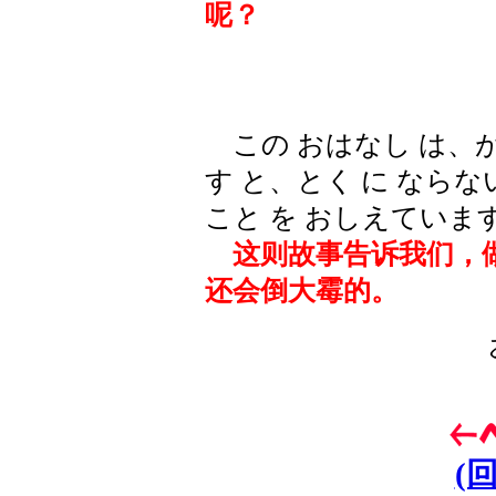
呢？
この おはなし は、がら
す と、とく に ならな
こと を おしえていま
这则故事告诉我们，做
还会倒大霉的。
(