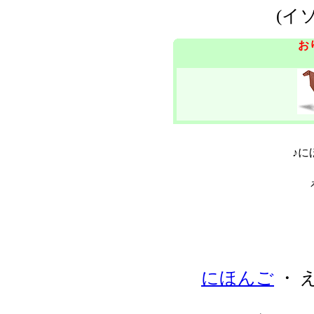
(イ
お
♪に
にほんご
・ 