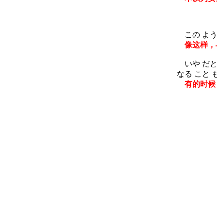
この よう 
像这样，
いや だと 
なる こと 
有的时候，