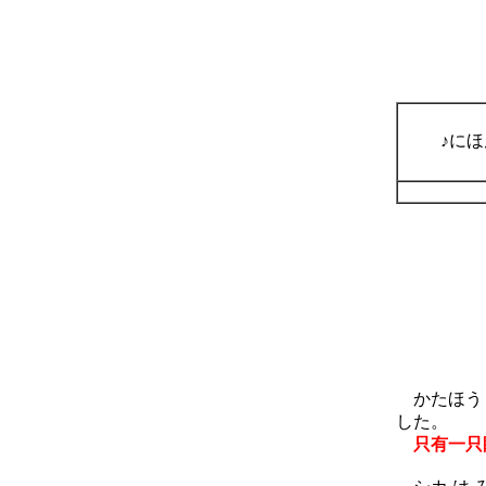
♪に
かたほう の
した。
只有一只