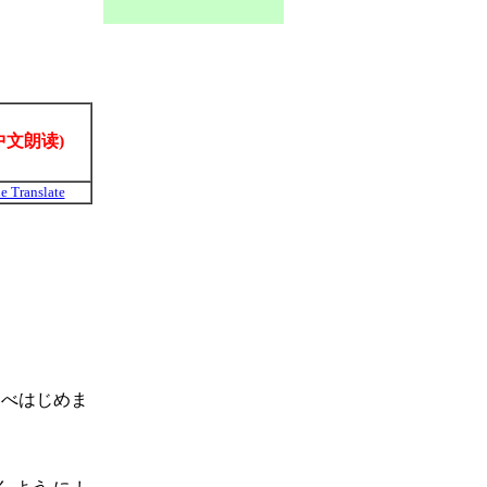
中文朗读)
e Translate
 たべはじめま