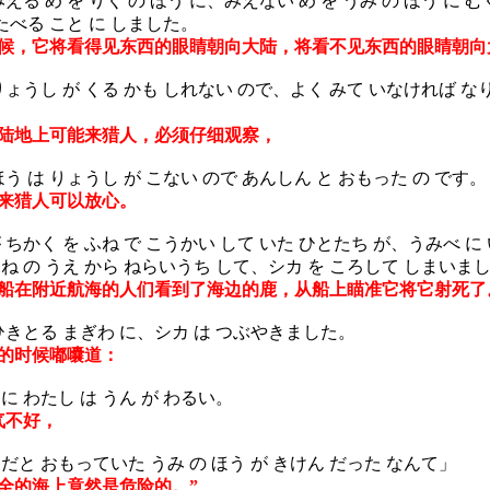
える め を りく の ほう に、みえない め を うみ の ほう に むく
 たべる こと に しました。
候，它将看得见东西的眼睛朝向大陆，将看不见东西的眼睛朝向
ょうし が くる かも しれない ので、よく みて いなければ な
陆地上可能来猎人，必须仔细观察，
う は りょうし が こない ので あんしん と おもった の です。
来猎人可以放心。
ちかく を ふね で こうかい して いた ひとたち が、うみべ に 
ね の うえ から ねらいうち して、シカ を ころして しまいま
在附近航海的人们看到了海边的鹿，从船上瞄准它将它射死了
ひきとる まぎわ に、シカ は つぶやきました。
的时候嘟囔道：
に わたし は うん が わるい。
气不好，
と おもっていた うみ の ほう が きけん だった なんて」
的海上竟然是危险的。”