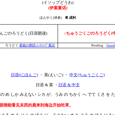
(イソップどうわ)
(伊索童话)
ほんやく(译者)
車 成利
ほんごのろうどく(日语朗读)
♪ちゅうごくごのろうどく(
ろうどく
亜姫の朗読☆ｲｿｯﾌﾟ童話
Reading
Googl
日语(にほんご)
・ 英(えいご) ・
中文(ちゅうごくご)
日语 & 英 ・
日语 & 中文
 め しか みえない シカ が、うみ の ちかく へ でて くさ を
眼睛能看见东西的鹿来到海边开始吃草。