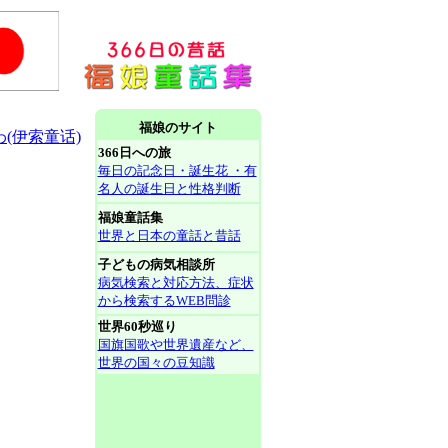
福娘のサイト
(伊索童话)
366日への旅
毎日の記念日・誕生花 ・有
名人の誕生日と性格判断
福娘童話集
世界と日本の童話と昔話
子どもの病気相談所
病気検索と対応方法、症状
から検索するWEB問診
世界60秒巡り
国旗国歌や世界遺産など、
世界の国々の豆知識