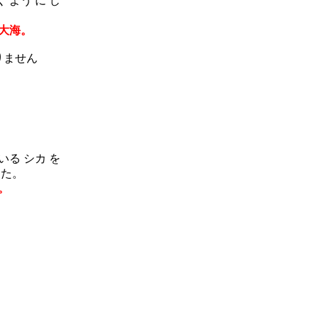
 よう に し
大海。
りません
いる シカ を
した。
。