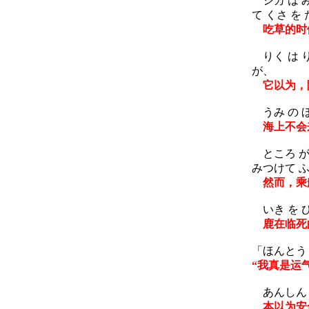
シカ は み
て くさ を
吃草的时
りく は り
が、
它以为，
うみ の ほ
海上不会
ところ が 
みつけて ふ
然而，乘船
いき を 
鹿在临死
「ほんとう 
“我真是运
あんしん だ
本以为安全