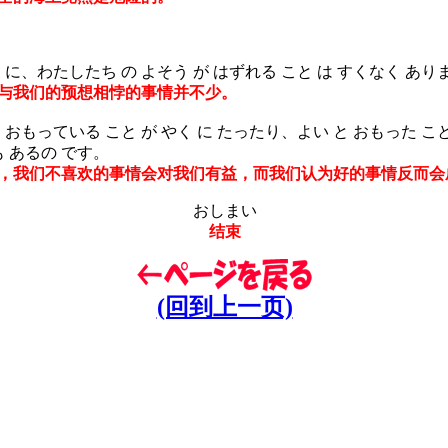
に、わたしたち の よそう が はずれる こと は すくなく あり
与我们的预想相悖的事情并不少。
おもっている こと が やく に たったり、よい と おもった こと
も あるの です。
我们不喜欢的事情会对我们有益，而我们认为好的事情反而会
おしまい
结束
(回到上一页)