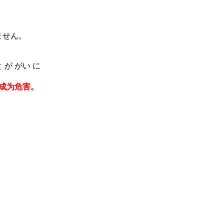
ません。
 が がい に
成为危害。