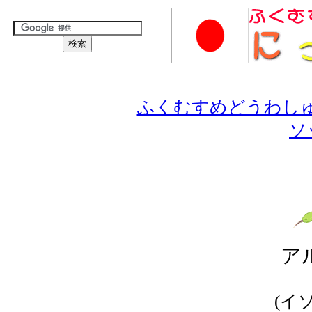
ふくむすめどうわし
ソ
ア
(イ