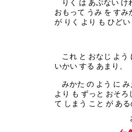
りく は あぶない け
おもって うみ を すみ
が りく より も ひど
これ と おなじ よう 
いかい する あまり、
みかた の よう に み
より も ずっと おそろ
て しまう こと が あ