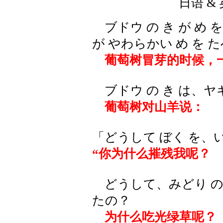
日语 & 
ブドウ の き が め 
が やわらかい め を
葡萄树冒芽的时候，
ブドウ の き は、ヤ
葡萄树对山羊说：
「どうして ぼく を、
“你为什么摧残我呢？
どうして、みどり の 
たの？
为什么吃光绿草呢？