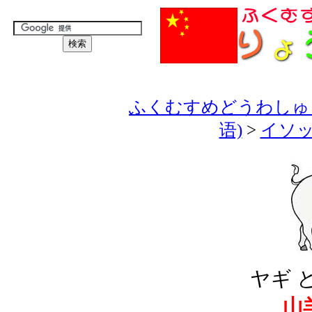
ふくむすめどうわしゅう
语)
>
イソッ
ヤギ 
山