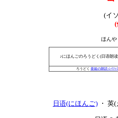
(イ
ほんや
♪にほんごのろうどく(日语朗读
ろうどく
亜姫の朗読☆ｲｿｯ
日语(にほんご)
・ 英(