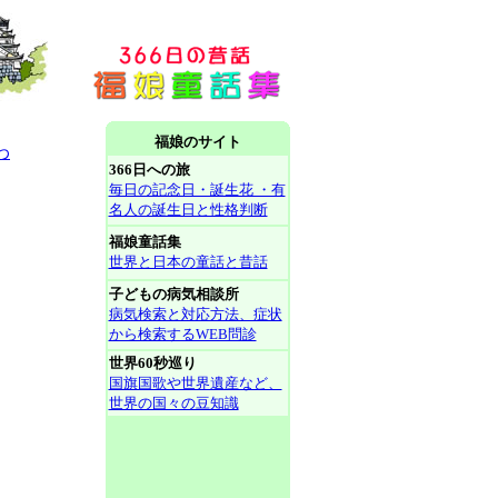
福娘のサイト
わ
366日への旅
毎日の記念日・誕生花 ・有
名人の誕生日と性格判断
福娘童話集
世界と日本の童話と昔話
子どもの病気相談所
病気検索と対応方法、症状
から検索するWEB問診
世界60秒巡り
国旗国歌や世界遺産など、
世界の国々の豆知識