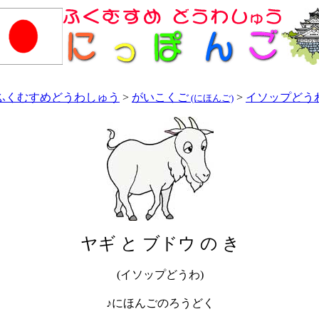
ふくむすめどうわしゅう
>
がいこくご
>
イソップどう
(にほんご)
ヤギ と ブドウ の き
(イソップどうわ)
♪にほんごのろうどく