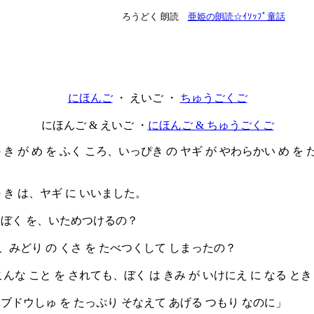
ろうどく 朗読
亜姫の朗読☆ｲｿｯﾌﾟ童話
にほんご
・ えいご ・
ちゅうごくご
にほんご & えいご ・
にほんご & ちゅうごくご
き が め を ふく ころ、いっぴき の ヤギ が やわらかい め を
き は、ヤギ に いいました。
 ぼく を、いためつけるの？
みどり の くさ を たべつくして しまったの？
んな こと を されても、ぼく は きみ が いけにえ に なる とき
ブドウしゅ を たっぷり そなえて あげる つもり なのに」