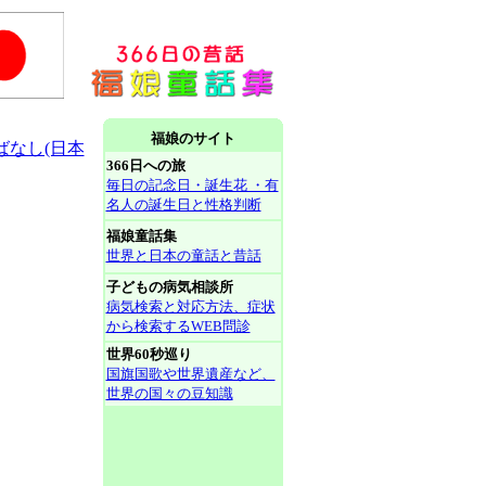
福娘のサイト
ばなし(日本
366日への旅
毎日の記念日・誕生花 ・有
名人の誕生日と性格判断
福娘童話集
世界と日本の童話と昔話
子どもの病気相談所
病気検索と対応方法、症状
から検索するWEB問診
世界60秒巡り
国旗国歌や世界遺産など、
世界の国々の豆知識