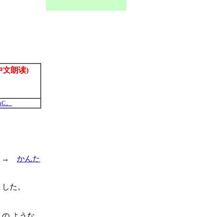
中文朗读)
nC。
←→
かんた
ました。
 の ような