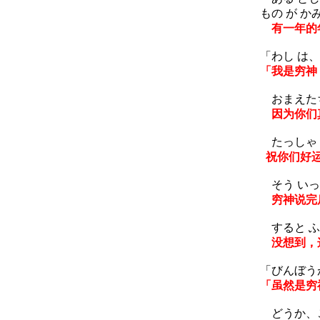
もの が か
有一年的年
「わし は
「我是穷神
おまえたち 
因为你们真
たっしゃ 
祝你们好
そう いっ
穷神说完
すると ふ
没想到，
「びんぼう
「虽然是穷
どうか、こ