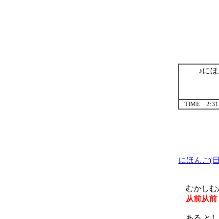
♪にほ
TIME 2:31
にほんご(日
むかしむか
从前从前
ある とし 