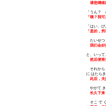
请您继续
「うん？ 
「咦？我可
「はい、び
「是的，穷
たいせつ 
我们会好
と、いって、
然后便将
それから ふ
に はたらき
此后，夫妇
やがて きが
长久下来，
そこ で く