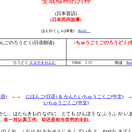
变成福神的穷神
(日本昔話)
(日本民间故事)
ほんやくしゃ(译者)
KenC。
んごのろうどく(日语朗读)
♪ちゅうごくごのろうどく(
ろうどく
スタヂオせんむ
TIME 1:57
朗读
Ke
语)
←→
にほんご(日语) ＆ かんたいちゅうごくご(中文)
いちゅうごくご(中文)
し、はたらきもの なのに、とても びんぼう な ふうふ が い
，有一对认真工作、却还是相当贫穷的夫妇。
の くれ、ふたり が おおそうじ を している と、やせた ネズミ