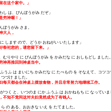
留在这个家中。」
わし は、びんぼうがみ だぞ」
是穷神喔！」
んぼうがみ さま。
神大人，
に します ので、どうか おねがい いたします」
好祭祀您的，请您留下来。」
むりやり に びんぼうがみ を かみだな に おしもどし ました
穷神再推回到神桌当中。
うふ は まいにち かみだな に たべもの を そなえて、コツコ
 つづけ ました。
每天都会在神桌上摆放食物，并且非常努力地继续工作。
つく と、いつのま にか ふうふ は おかねもち に なってい
不知不觉间这对夫妇竟然成为了有钱人。
ら の ある、おおきな いえ を たてました。