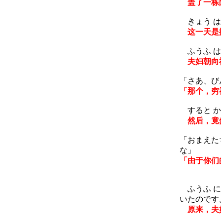
盖了一栋
きょう は
这一天是
ふうふ は
夫妇朝向
「さあ、び
「那个，穷
すると かみ
然后，竟然
「おまえたち
な」
「由于你们
ふうふ に 
いたのです
原来，夫妇