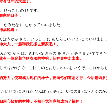
附有仓库的大屋子。
、ひっこし の ひ です。
搬家的日子，
、かみだな に むかって いいました。
神桌说道：
んぼうがみ さま。いっしょ に あたらしい いえ に まいりまし
神大人，一起和我们搬去新家吧！」
だな から は、きれいな きもの を きた かみさま が でてきた
有一位穿着华丽衣服的神明，从神桌中走出来。
 の おかげ で、これ このとおり。れい を いうぞ。これから
的努力，使我成为现在的样子，要向你们道谢才行，今后也请多
たいせつ に された びんぼうがみ は、いつのま にか ふくのか
。
用心祭祀的穷神，不知不觉间竟然成为了福神！