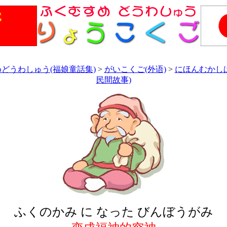
どうわしゅう(福娘童話集)
>
がいこくご(外语)
>
にほんむかし
民間故事)
ふくのかみ に なった びんぼうがみ