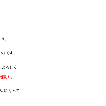
ょう」
 の です。
も よろしく
指教！」
み に なって