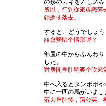
の
形
のカギを
差
し
込
み
所以，行到從來毋識落
鎖匙插落去。
すると、どうでしょう
該會變麼个情形呢？
部屋の中からふんわり
した。
對房間裡肚鬆爽个吹來
中へ入るとタンポポや
中に一匹の馬がいまし
落去裡肚後，蒲公英、