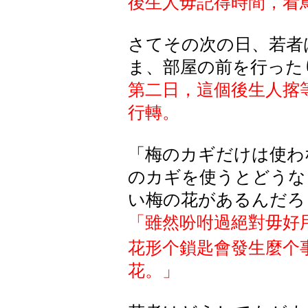
後生人毋記得時間，看
さてその
次
の
日、若者
ま
、部屋
の
前
を
行
った
第二日，這個後生人揢
行轉。
「梅のカギだけは使わ
のカギを使うとどうな
い梅の花があるんだろ
「雖然吩咐過絕對毋好
花形个鎖匙會發生麼个
花。」