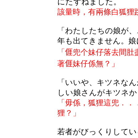
にたずねました。
該量時，有兩條白狐狸
「わたしたちの娘が、
年も出てきません。
娘
「
𠊎
兜个妹仔落去間肚
著
𠊎
妹仔係無？」
「
いいや
、
キツネなん
しい娘さんがキツネか
「毋係，狐狸這兜．．
狸？」
若者
がびっくりしてい