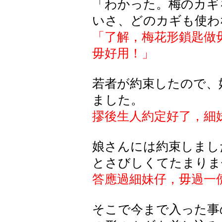
「わかった。梅のカギ
いさ、どのカギも使わ
「了解，梅花形鎖匙做
毋好用！」
若者が約束したので、
ました。
摎後生人約定好了，細
娘さんには約束しまし
とさびしくてたまりま
答應過細妹仔，毋過一
そこで
今
まで
入
った
事