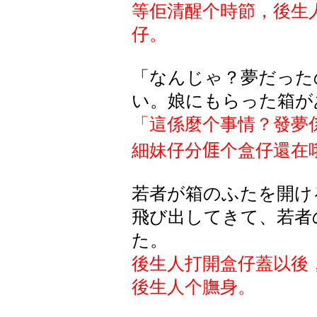
等佢清醒个時節，後生
仔。
「なんじゃ？夢だった
い。娘にもらった箱が
「這係麼个事情？發夢
細妹仔分
𠊎
个盒仔還在
若者が箱のふたを開け
飛び出してきて、若者
た。
後生人打開盒仔蓋以後
後生人个膴身。