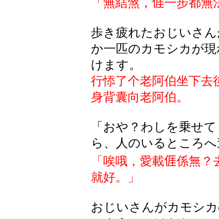
「無結煞，
𠊎
一步都無
歩き疲れたおじいさん
か一匹のカモシカが現
けます。
行悿了个老阿伯坐下去
身背囊向老阿伯。
「おや？わしを乗せて
ら、人のいるところへ
「唉哦，愛載
𠊎
係
無？
就好。」
おじいさんがカモシカ