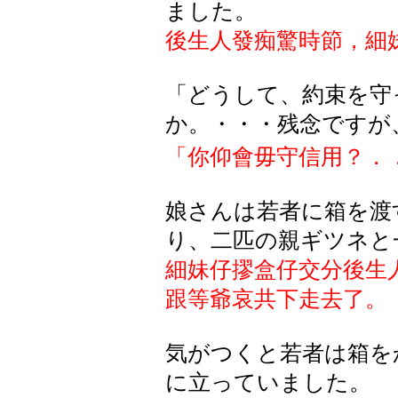
ました
。
後生人發痴驚時節，細
「どうして、約束を守
か。・・・残念ですが
「你仰會毋守信用？．
娘さんは若者に箱を渡
り、二匹の親ギツネと
細妹仔摎盒仔交分後生
跟等爺哀共下走去了。
気がつくと若者は箱を
に立っていました。