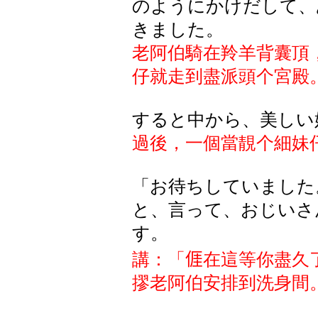
のようにかけだして、
きました。
老阿伯騎在羚羊背囊頂
仔就走到盡派頭个宮殿
すると中から、美しい
過後，一個當靚个細妹
「お待ちしていました
と、言って、おじいさ
す。
講：「
𠊎
在這等你盡久
摎老阿伯安排到洗身間