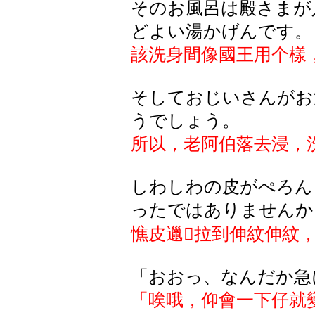
そのお風呂は殿さまが
どよい湯かげんです。
該洗身間像國王用个樣
そしておじいさんがお
うでしょう。
所以，老阿伯落去浸，
しわしわの皮がぺろん
ったではありませんか
憔皮邋𨒇
拉到伸紋伸紋
「おおっ、なんだか急
「唉哦，仰會一下仔就