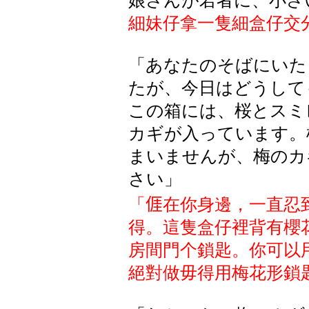
娘さんが若者に、小さ
細妹仔拿一隻細盒仔交
「あなたのそばにいた
たが、今日はどうして
この
箱
には
、桜
とスミ
カギが
入
っています
。
まいませんが、梅のカ
さい」
「
𠊎
在你身邊，一直忍
得。這隻盒仔裡背有櫻
房間門个鎖匙。你可以
絕對做毋得用梅花形鎖