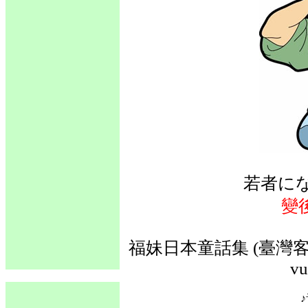
若者に
變
福妹日本童話集 (臺灣客語
vu
♪