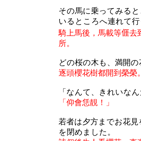
その馬に乗ってみると
いるところへ連れて行
騎上馬後，馬載等
𠊎
去
所。
どの桜の木も、満開の
逐頭櫻花樹都開到榮榮
「なんて、きれいなん
「仰會恁靚！」
若者は夕方までお花見
を閉めました。