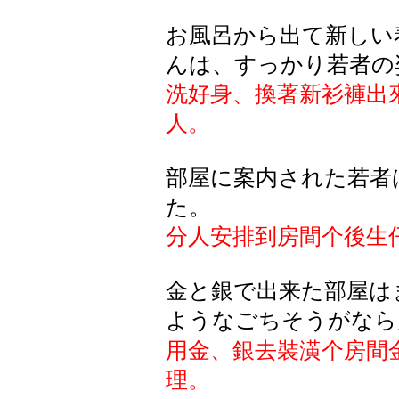
お風呂から出て新しい
んは、すっかり若者の
洗好身、換著新衫褲出
人。
部屋
に
案内
された
若者
た
。
分人安排到房間个後生
金と銀で出来た部屋は
ようなごちそうがなら
用金、銀去裝潢个房間
理。