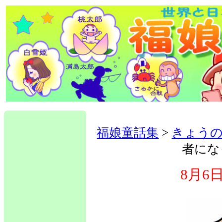
福娘童話集
>
きょう
者にな
8月6