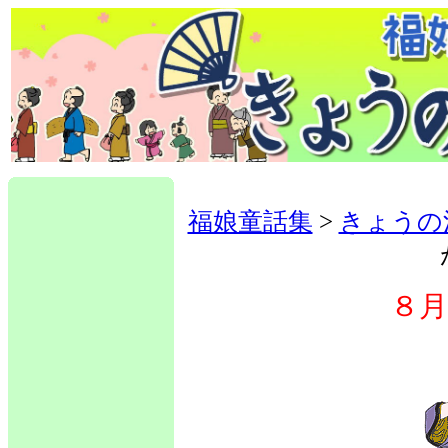
福娘童話集
>
きょうの
８