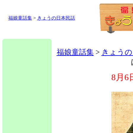
福娘童話集
>
きょうの日本民話
福娘童話集
>
きょうの
8月