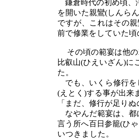
鎌倉時代の初め頃、浄
を開いた親鸞(しんら
ですが、これはその親
前で修業をしていた頃
その頃の範宴は他の
比叡山(ひえいざん)
た。
でも、いくら修行をし
(えとく)する事が出来
「まだ、修行が足りぬ
なやんだ範宴は、都に
言う所へ百日参籠(ひ
いつきました。