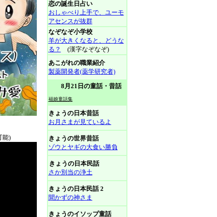
恋の誕生日占い
おしゃべり上手で、ユーモ
アセンスが抜群
なぞなぞ小学校
羊が大きくなると、どうな
る？
(漢字なぞなぞ)
あこがれの職業紹介
製薬開発者(薬学研究者)
8月21日の童話・昔話
福娘童話集
きょうの日本昔話
お月さまが見ているよ
可能)
きょうの世界昔話
ゾウとヤギの大食い勝負
きょうの日本民話
さか別当の浄土
きょうの日本民話 2
聞かずの神さま
きょうのイソップ童話