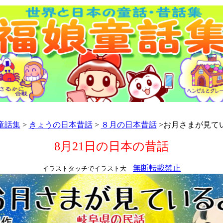
童話集
>
きょうの日本昔話
>
８月の日本昔話
>お月さまが見て
8月21日の日本の昔話
無断転載禁止
イラストタッチでイラスト大