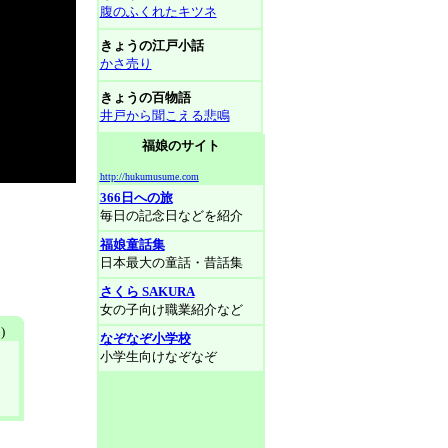
腹のふくれたキツネ
きょうの江戸小話
かさ売り
きょうの百物語
井戸から聞こえる悲鳴
福娘のサイト
http://hukumusume.com
366日への旅
毎日の記念日などを紹介
福娘童話集
日本最大の童話・昔話集
さくら SAKURA
女の子向け職業紹介など
)
なぞなぞ小学校
小学生向けなぞなぞ