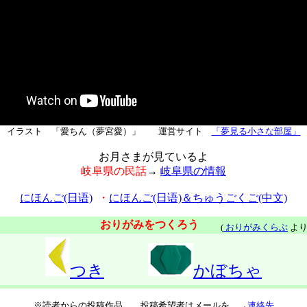
イラスト 「愛ちん（夢宮愛）」 運営サイト
「夢見る小さな部屋」
お月さまが見ているよ
岐阜県の民話
→
岐阜県の情報
にほんご(日语)
・
にほんご(日语)＆ちゅうごくご(中文)
おりがみをつくろう
(
おりがみくらぶ
より
つき
かぼちゃ
※読者からの投稿作品。 投稿希望者はメールを。→
連絡先