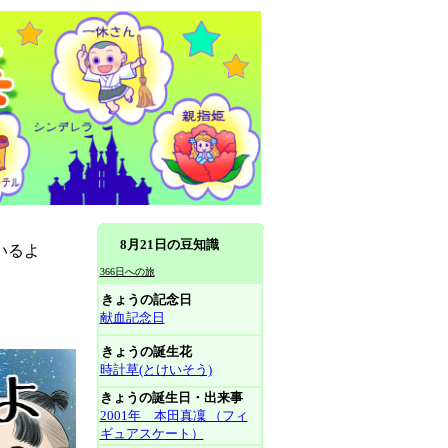
8月21日の豆知識
いるよ
366日への旅
きょうの記念日
献血記念日
きょうの誕生花
時計草(とけいそう)
きょうの誕生日・出来事
2001年 本田真凜 （フィ
ギュアスケート）