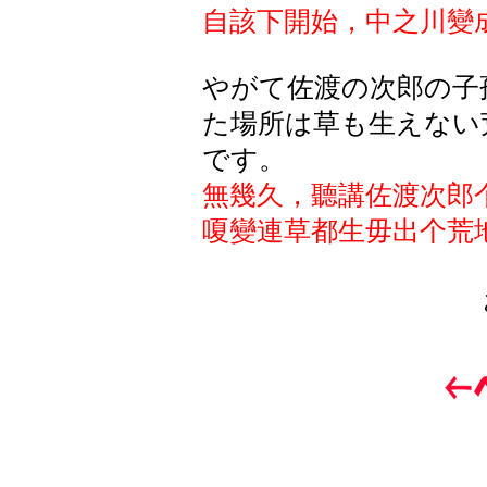
自該下開始，中之川變
やがて佐渡の次郎の子
た場所は草も生えない
です。
無幾久，聽講佐渡次郎
嗄變連草都生毋出个荒