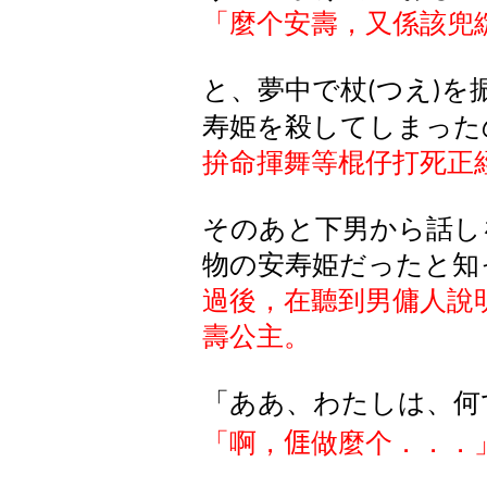
「麼个安壽，又係該兜
と、夢中で杖
つえ
を
(
)
寿姫を殺してしまった
拚命揮舞等棍仔打死正
そのあと下男から話し
物の安寿姫だったと知
過後，在聽到男傭人說
壽公主。
「
ああ
、
わたしは
、何
「啊，
𠊎
做麼个．．．