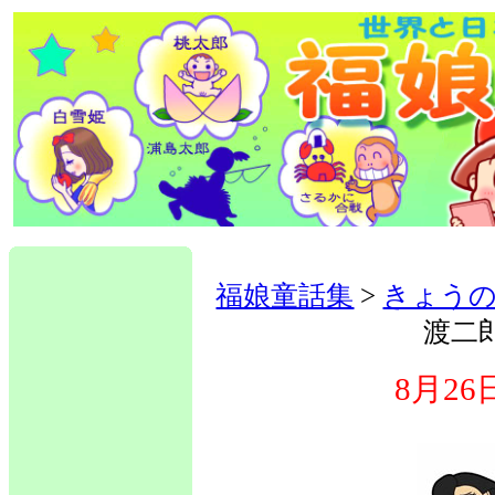
福娘童話集
>
きょう
渡二
8月2