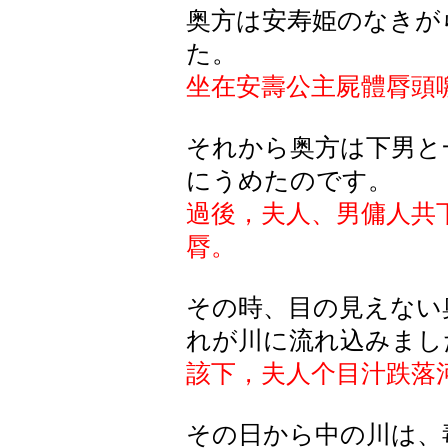
奥方
は
安寿姫
のなきが
た
。
坐在安壽公主屍體脣頭
それから
奥方
は
下男
と
にうめたのです
。
過後，夫人、男傭人共
脣。
その時、目の見えない
れが川に流れ込みまし
該下，夫人个目汁跌落
その日から中の川は、