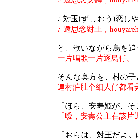
♪
対玉
ずしおう
恋し
(
)
♪
還
思念
對王，
houyare
と、歌いながら鳥を追
一片唱歌一片逐鳥仔。
そんな奥方を、村の子
連村莊肚个細人仔都看
「ほら、安寿姫が、そ
「噯，安壽公主在該片
「おらは、対王だよ。