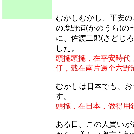
むかしむかし、平安の
の鹿野浦
かのうら
の
(
)
に、佐渡二郎
さどじ
(
した。
頭擺頭擺，在平安時代
仔，戴在南片邊个六野
むかしは日本でも、お
す。
頭擺，在日本，做得用
ある日、この人買いが