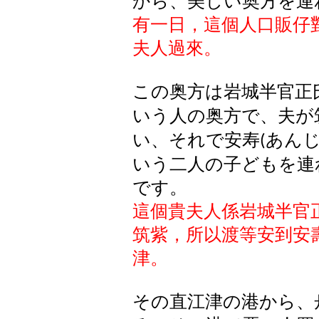
から、美しい奥方を連
有一日，這個人口販仔
夫人過來。
この
奥方
は
岩城半官正
いう
人
の
奥方
で
、夫
が
い
、
それで
安寿
あん
(
いう
二人
の
子
どもを
連
です
。
這個貴夫人係岩城半官
筑紫，所以渡等安到安
津。
その直江津の港から、