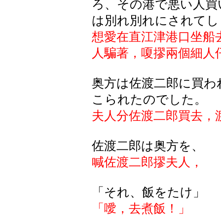
ろ、その港で悪い人買
は別れ別れにされてし
想愛在直江津港口坐船
人騙著，嗄摎兩個細人
奥方は佐渡二郎に買わ
こられたのでした。
夫人分佐渡二郎買去，
佐渡二郎は奥方を、
喊佐渡二郎摎夫人，
「それ、飯をたけ」
「噯，去煮飯！」