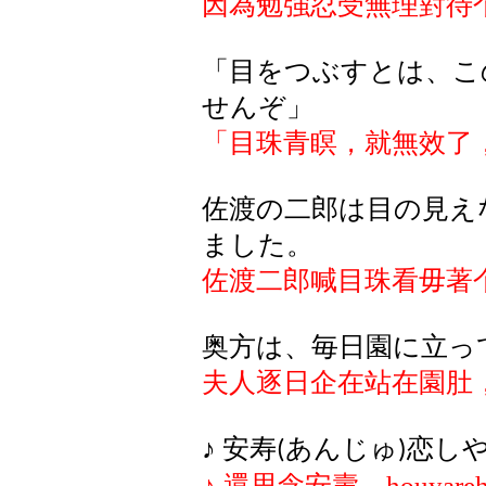
因為勉強忍受無理對待
「目をつぶすとは、こ
せんぞ」
「目珠青瞑，就無效了
佐渡の二郎は目の見え
ました。
佐渡二郎喊目珠看毋著
奥方は、毎日園に立っ
夫人逐日企在站在
園
肚
♪
安寿
あんじゅ
恋
し
(
)
♪
還
思念安壽，
houyare