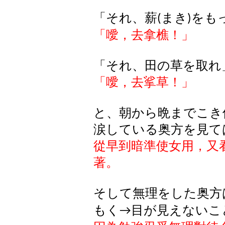
「それ、薪
まき
をも
(
)
「噯，去拿樵！」
「それ、田の草を取れ
「噯，去挲草！」
と、朝から晩までこき
涙している奥方を見て
從早到暗準使女用，又
著。
そして無理をした奥方
もく
目が見えないこ
→