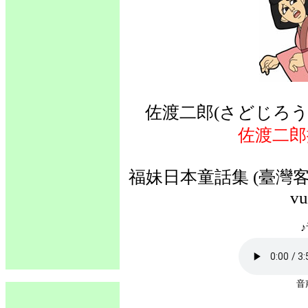
佐渡二郎(さどじろう
佐渡二郎
福妹日本童話集 (臺灣客語
vu
♪