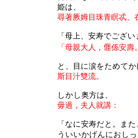
姫は、
尋著厥姆目珠青瞑忒、
「母上、安寿でござい
「母親大人，
𠊎
係安壽
と、目に涙をためてか
斯目汁雙流。
しかし奥方は、
毋過，夫人就講：
「なに安寿だと。また
ういいかげんにおしっ