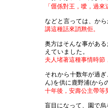
「
𠊎
係
對王
，噯，過來
などと
言
っては
、
から
講這種話來
誚㸐佢
。
奥方はそんな事がある
えていました。
夫人堵著這種事情時節
それから
十数年
が
過
ぎ
ん
を
供
に
鹿野浦
から
)
(
十年後，安壽公主帶等
盲目になって、園で烏