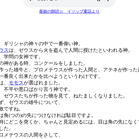
亜姫の朗読☆ イソップ童話より
、ギリシャの神々の中で一番偉い神。
ウス
は、ゼウスから火を盗んで人間に授けたといわれる神。
、学問の女神です。
神がある時、コンクールをしました。
った雄牛と、プロメテウスが作った人間と、アテネが作った
一番良く出来たかを比べようというわけです。
は、
モモス
が選ばれました。
不平や悪口ばかり言う神です。
ゼウスたちが作った物を見て、ねたましくなりました。
ず、ゼウスの雄牛について、
敗ですね。
角(つの)の先につけなければ駄目ですよ。
にどこを突くか、ちゃんと見定めるには、目は角の先になく
した。
ロメテウスの人間をさして、