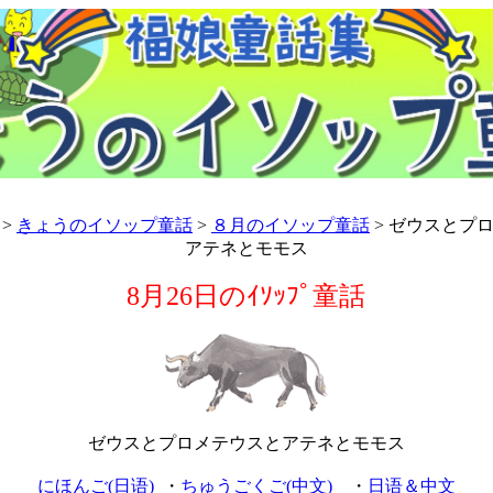
>
きょうのイソップ童話
>
８月のイソップ童話
> ゼウスとプ
アテネとモモス
8月26日のｲｿｯﾌﾟ童話
ゼウスとプロメテウスとアテネとモモス
にほんご(日语)
・
ちゅうごくご(中文)
・
日语＆中文