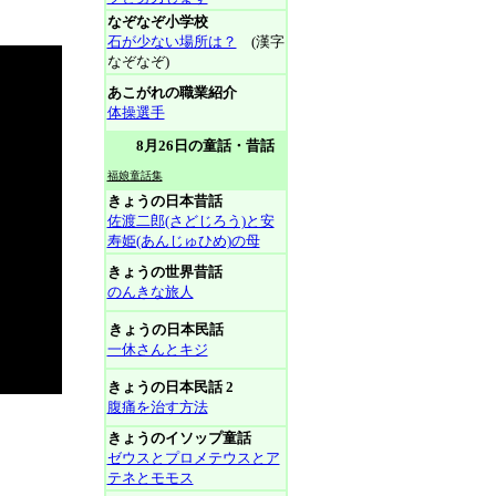
なぞなぞ小学校
石が少ない場所は？
(漢字
なぞなぞ)
あこがれの職業紹介
体操選手
8月26日の童話・昔話
福娘童話集
きょうの日本昔話
佐渡二郎(さどじろう)と安
寿姫(あんじゅひめ)の母
きょうの世界昔話
のんきな旅人
きょうの日本民話
一休さんとキジ
きょうの日本民話 2
腹痛を治す方法
きょうのイソップ童話
ゼウスとプロメテウスとア
テネとモモス