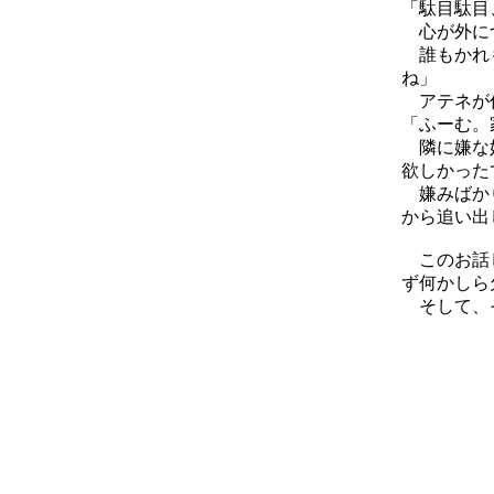
「駄目駄目
心が外につ
誰もかれも
ね」
アテネが
「ふーむ。
隣に嫌な奴
欲しかった
嫌みばかり
から追い出
このお話し
ず何かしら
そして、そ