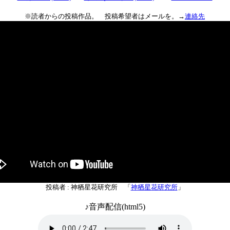
※読者からの投稿作品。 投稿希望者はメールを。→
連絡先
投稿者 : 神栖星花研究所 「
神栖星花研究所
」
♪音声配信(html5)