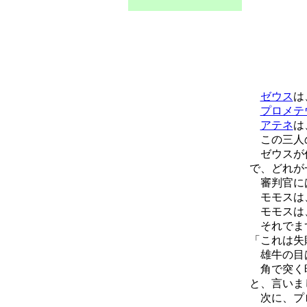
ゼウス
は
プロメテ
アテネ
は
この三人の
ゼウスが作
で、どれが
審判官に
モモスは、
モモスは、
それでま
「これは失
雄牛の目は
角で突く時
と、言いま
次に、プ