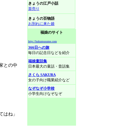
きょうの江戸小話
首売り
きょうの百物語
お別れに来た娘
福娘のサイト
http://hukumusume.com
366日への旅
毎日の記念日などを紹介
福娘童話集
家との中
日本最大の童話・昔話集
さくら SAKURA
女の子向け職業紹介など
なぞなぞ小学校
小学生向けなぞなぞ
てはね」