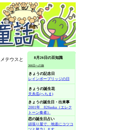
8月26日の豆知識
ロメテウスと
366日への旅
きょうの記念日
レインボーブリッジの日
きょうの誕生花
天糸瓜(へちま)
きょうの誕生日・出来事
2001年 826aska（エレク
トーン奏者）
恋の誕生日占い
頑張り屋で、地道にコツコ
ツと努力します