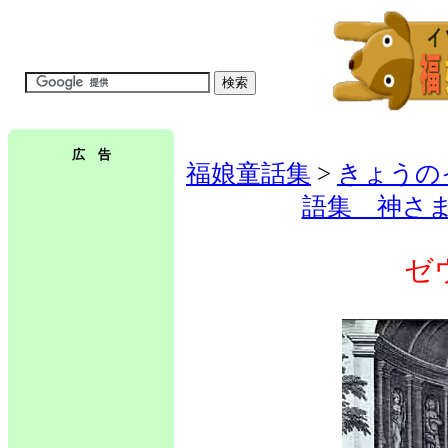
広 告
福娘童話集
>
きょうの
語集 神さ
ゼ