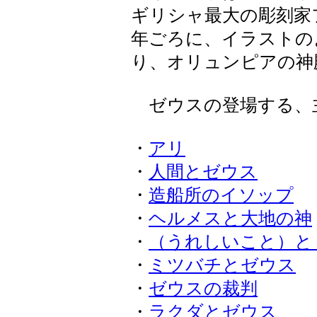
ギリシャ最大の彫刻家
年ごろに、イラストの
り、オリュンピアの神
ゼウスの登場する、
・
アリ
・
人間とゼウス
・
造船所のイソップ
・
ヘルメスと大地の神
・
（うれしいこと）と
・
ミツバチとゼウス
・
ゼウスの裁判
・
ラクダとゼウス