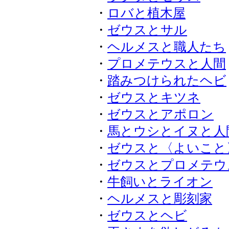
・
ロバと植木屋
・
ゼウスとサル
・
ヘルメスと職人たち
・
プロメテウスと人間
・
踏みつけられたヘビ
・
ゼウスとキツネ
・
ゼウスとアポロン
・
馬とウシとイヌと人
・
ゼウスと〈よいこと
・
ゼウスとプロメテウ
・
牛飼いとライオン
・
ヘルメスと彫刻家
・
ゼウスとヘビ