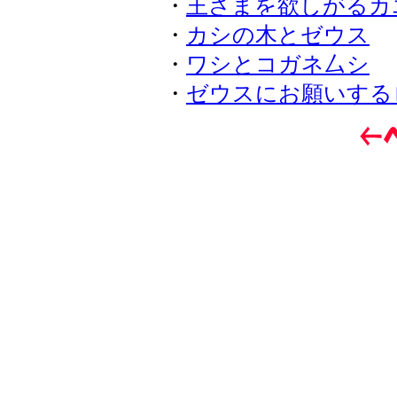
・
王さまを欲しがるカ
・
カシの木とゼウス
・
ワシとコガネ厶シ
・
ゼウスにお願いする