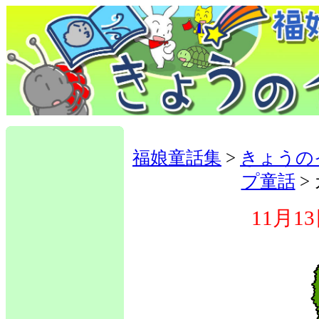
福娘童話集
>
きょうの
プ童話
>
11月1