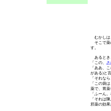
むかしは
そこで薬の
す。
あるとき、
「この、
さ
「ああ、こ
がある)と
「それなら
「この袋は
薬で、胃薬
「ふーん。
「それは陳
邪薬の効果