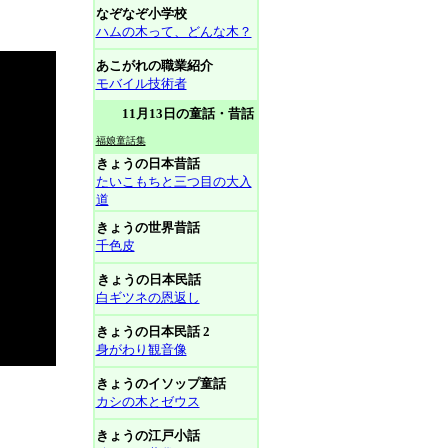
なぞなぞ小学校
ハムの木って、どんな木？
あこがれの職業紹介
モバイル技術者
11月13日の童話・昔話
福娘童話集
きょうの日本昔話
たいこもちと三つ目の大入
道
きょうの世界昔話
千色皮
きょうの日本民話
白ギツネの恩返し
きょうの日本民話 2
身がわり観音像
きょうのイソップ童話
カシの木とゼウス
きょうの江戸小話