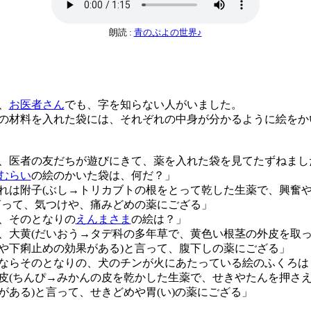
朗読 :
青のぷよの世界♪
、
お医者さん
でも、字を知らない人がいました。
材料を入れた袋には、それぞれの中身が分かるように絵をか
医者の友だちが遊びにきて、薬を入れた袋を見てたずねまし
むらい
の絵のかいた袋は、何だ？」
れは附子(ぶし→トリカブトの根をとって乾した生薬で、興奮
言って、気つけや、痛みどめの薬にござる」
、そのとなりの
えんまさま
の絵は？」
、大黄(だいおう→タデ科の多年草で、黄色い根茎の外皮を取
や下痢止めの効果がある)と言って、腹下しの薬にござる」
ならそのとなりの、犬のチンが火にあたっている絵のふくろは
皮(ちんぴ→みかんの皮を乾かした生薬で、せきやたんを押さ
がある)と言って、せきどめや胃(い)の薬にござる」