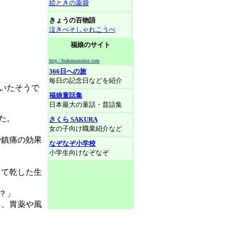
絵ときの薬袋
きょうの百物語
泣きべそしゃれこうべ
福娘のサイト
http://hukumusume.com
366日への旅
毎日の記念日などを紹介
いたそうで
福娘童話集
日本最大の童話・昔話集
た。
さくら SAKURA
女の子向け職業紹介など
や鎮痛の効果
なぞなぞ小学校
小学生向けなぞなぞ
って乾した生
？」
え、胃薬や風