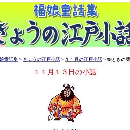
娘童話集
>
きょうの江戸小話
>
１１月の江戸小話
> 絵ときの
１１月１３日の小話