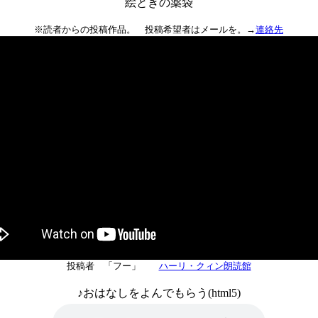
絵ときの薬袋
※読者からの投稿作品。 投稿希望者はメールを。→
連絡先
投稿者 「フー」
ハーリ・クィン朗読館
♪おはなしをよんでもらう(html5)