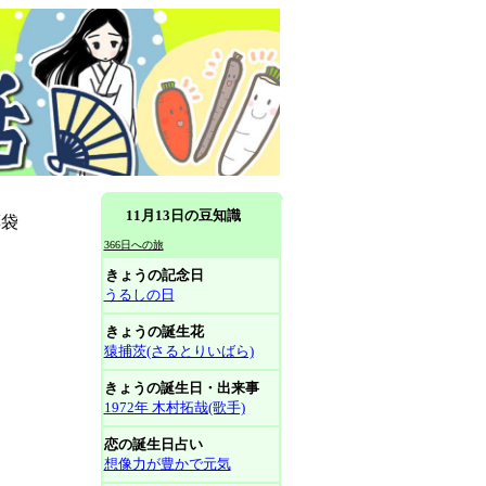
11月13日の豆知識
薬袋
366日への旅
きょうの記念日
うるしの日
きょうの誕生花
猿捕茨(さるとりいばら)
きょうの誕生日・出来事
1972年 木村拓哉(歌手)
恋の誕生日占い
想像力が豊かで元気