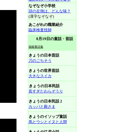
なぞなぞ小学校
頭の左側は、どんな味？
(漢字なぞなぞ)
あこがれの職業紹介
臨床検査技師
8月19日の童話・昔話
福娘童話集
きょうの日本昔話
刀のごちそう
きょうの世界昔話
大きなスイカ
きょうの日本民話
長すぎたわらぞうり
きょうの日本民話 2
カッパと殿さま
きょうのイソップ童話
馬とウシとイヌと人間
きょうの江戸小話