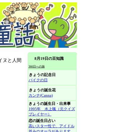
8月19日の豆知識
イヌと人間
366日への旅
きょうの記念日
バイクの日
きょうの誕生花
カンナ(Canna)
きょうの誕生日・出来事
1995年 水上颯（元クイズ
プレイヤー）
恋の誕生日占い
高いスター性で、アイドル
並みのオーラがあります