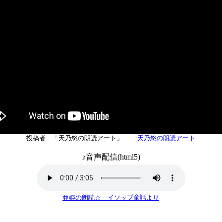
投稿者 「天乃悠の朗読アート」
天乃悠の朗読アート
♪音声配信(html5)
亜姫の朗読☆ イソップ童話より