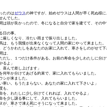
ったのは
ゼウス
の神ですが、始めゼウスは人間が早く死ぬ様に
せんでした。
は頭が良かったので、冬になると自分で家を建てて、その中
。
る日の事。
厳しくなり、冷たい雨まで振り出しました。
は、もう我慢が出来なくなって人間の家にやって来ました。
、どうかわたしをあなたのお家に入れて、寒さをしのがせて下
間は、
ただし、１つだけ条件がある。お前の寿命を少しわたしに分け
やるよ」
。喜んで差し上げます」
何年か分けてあげる約束で、家に入れてもらいました。
ウシが来ました。
い寒い。もうたまらない。あなたの家に入れて下さいよ」
度も、
命を、わたしに少し分けてくれれば、入れてやるよ」
を少し譲る事にして、入れてもらいました。
が、寒さで凍え死にそうになって来ました。