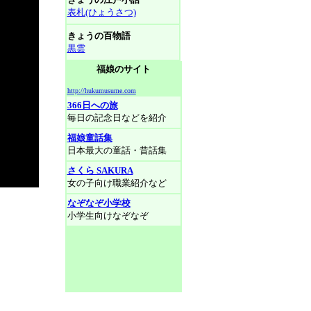
表札(ひょうさつ)
きょうの百物語
黒雲
福娘のサイト
http://hukumusume.com
366日への旅
毎日の記念日などを紹介
福娘童話集
日本最大の童話・昔話集
さくら SAKURA
女の子向け職業紹介など
なぞなぞ小学校
小学生向けなぞなぞ