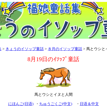
集
>
きょうのイソップ童話
>
８月のイソップ童話
> 馬とウシと
8月19日のｲｿｯﾌﾟ童話
馬とウシとイヌと人間
にほんご(日语)
・
ちゅうごくご(中文)
・
日语＆中文