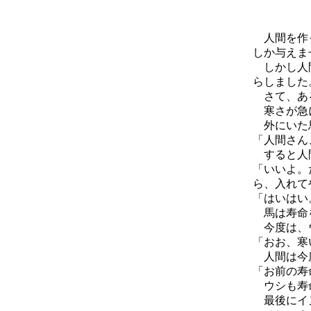
人間を作
しか与えま
しかし人間
らしました
さて、あ
寒さが急に
外にいた馬
「人間さん
すると人
「いいよ。
ら、入れて
「はいはい
馬は寿命を
今度は、
「おお、寒
人間は今
「お前の寿
ウシも寿命
最後にイヌ