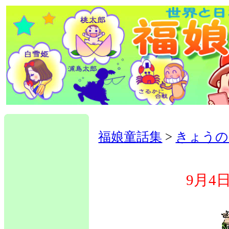
福娘童話集
>
きょうの
9月4