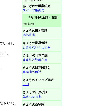
あこがれの職業紹介
スポーツ審判員
9月 4日の童話・昔話
福娘童話集
きょうの日本昔話
木仏長者
きょうの世界昔話
ていまし
とまらないくしゃみ
した。
きょうの日本民話
まま母と地蔵さま
きょうの日本民話 2
。
竜光山の伝説
きょうのイソップ童話
ラバ
きょうの江戸小話
生まれかわる
ださいな」
きょうの百物語