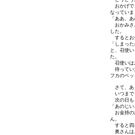
おかげでき
なっていま
「ああ、あ
おかみさん
した。
するとお
「しまった
と、召使い
た。
召使いはお
待っていた
フカのベッ
さて、あく
いつまでも
次の日も、
「あのじい
お金持の奥
ん。
すると四日
奥さんはニ