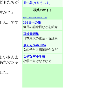
どもたちが
瓜生島(うりうじま)
福娘のサイト
すか？」
http://hukumusume.com
せん。です
366日への旅
毎日の記念日などを紹介
福娘童話集
日本最大の童話・昔話集
さくら SAKURA
女の子向け職業紹介など
なぞなぞ小学校
じいさんま
小学生向けなぞなぞ
あれでシャ
した。