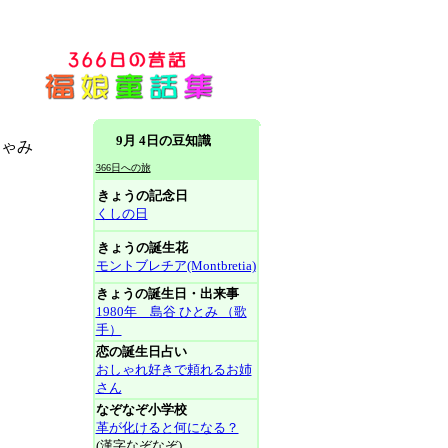
9月 4日の豆知識
しゃみ
366日への旅
きょうの記念日
くしの日
きょうの誕生花
モントブレチア(Montbretia)
きょうの誕生日・出来事
1980年 島谷 ひとみ （歌
手）
恋の誕生日占い
おしゃれ好きで頼れるお姉
さん
なぞなぞ小学校
革が化けると何になる？
(漢字なぞなぞ)