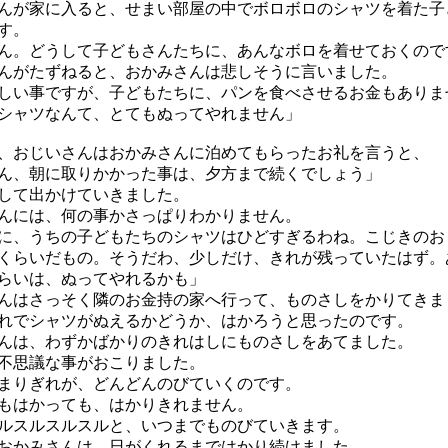
が家に入ると、せまい部屋の中でボロボロのシャツを着た子
す。
ん。どうして子どもさんたちに、あんなボロを着せておくので
がたずねると、おかみさんは悲しそうに言いました。
しい事ですが、子どもたちに、パンを食べさせるお金もありま
シャツなんて、とてもぬってやれません」
おじいさんはおかみさんに泊めてもらったお礼を言うと、
ん、朝に取りかかった事は、夕方まで続くでしょう」
して出かけていきました。
には、何の事かさっぱりわかりません。
に、うちの子どもたちのシャツはひどすぎるわね。こじきのお
くらいだもの。そうだわ、少しだけ、きれが残っていたはず。
らいは、ぬってやれるかも」
はさっそく隣のお金持の家へ行って、ものさしをかりてきま
でシャツがぬえるかどうか、はかろうと思ったのです。
は、わずかばかりのきれはしにものさしをあてました。
不思議な事がおこりました。
りぎれが、どんどんのびていくのです。
もはかっても、はかりきれません。
スルスルスルと、いつまでものびていきます。
かみさんは、日がくれるまではかり続けました。