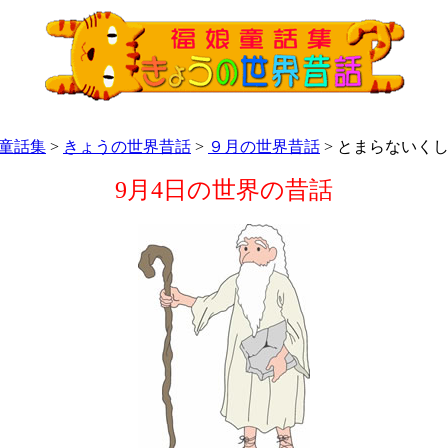
童話集
>
きょうの世界昔話
>
９月の世界昔話
> とまらないく
9月4日の世界の昔話