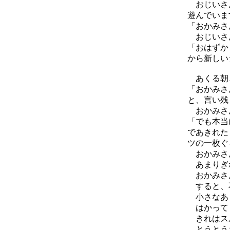
おじいさん
遊んでいま
「おかみさ
おじいさん
「おはずか
から新しい
あくる朝、
「おかみさ
と、言い残
おかみさん
「でも本当
であきれた
ツの一枚ぐ
おかみさん
あまりぎれ
おかみさん
すると、
小さなあま
はかって
きれはスル
とうとうお