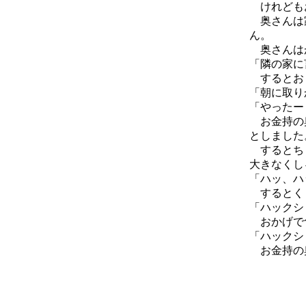
けれどもお
奥さんは家
ん。
奥さんはが
「隣の家に
するとおじ
「朝に取り
「やったー
お金持の奥
としました
するとちょ
大きなくし
「ハッ、ハ
するとくし
「ハックシ
おかげで食
「ハックシ
お金持の奥