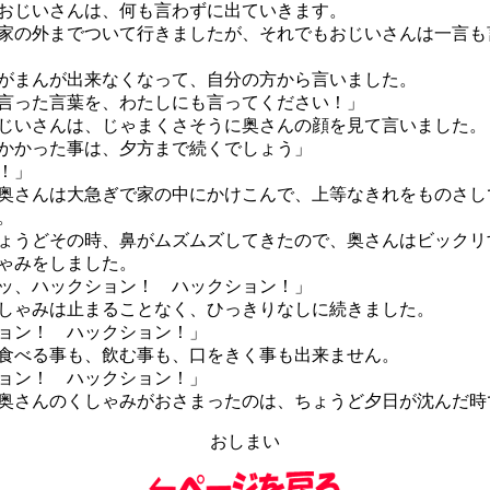
じいさんは、何も言わずに出ていきます。
の外までついて行きましたが、それでもおじいさんは一言も
まんが出来なくなって、自分の方から言いました。
言った言葉を、わたしにも言ってください！」
いさんは、じゃまくさそうに奥さんの顔を見て言いました。
かかった事は、夕方まで続くでしょう」
！」
さんは大急ぎで家の中にかけこんで、上等なきれをものさし
。
うどその時、鼻がムズムズしてきたので、奥さんはビックリ
ゃみをしました。
ッ、ハックション！ ハックション！」
ゃみは止まることなく、ひっきりなしに続きました。
ョン！ ハックション！」
べる事も、飲む事も、口をきく事も出来ません。
ョン！ ハックション！」
さんのくしゃみがおさまったのは、ちょうど夕日が沈んだ時
おしまい