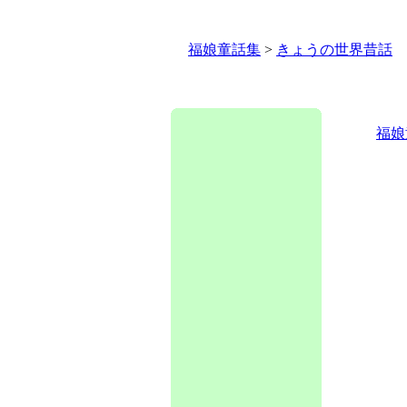
福娘童話集
>
きょうの世界昔話
福娘