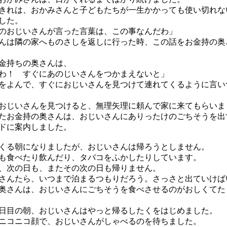
れは、おかみさんと子どもたちが一生かかっても使い切れな
した。
のおじいさんが言った言葉は、この事なんだわ」
は隣の家へものさしを返しに行った時、この話をお金持の奥
金持ちの奥さんは、
わ！ すぐにあのじいさんをつかまえないと」
をよんで、すぐにおじいさんを見つけて連れてくるように言い
じいさんを見つけると、無理矢理に頼んで家に来てもらいま
お金持の奥さんは、おじいさんにありったけのごちそうを出
ドに案内しました。
る朝になりましたが、おじいさんは帰ろうとしません。
食べたり飲んだり、タバコをふかしたりしています。
次の日も、またその次の日も帰りません。
さんたら、いつまで泊まるつもりだろう。さっさと出ていけば
さんは、おじいさんにごちそうを食べさせるのがおしくてた
目の朝、おじいさんはやっと帰るしたくをはじめました。
コニコ顔で、おじいさんがしゃべるのを待ちました。